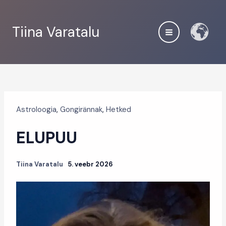
Skip
to
Tiina Varatalu
content
Astroloogia
,
Gongirännak
,
Hetked
ELUPUU
Tiina Varatalu
5. veebr 2026