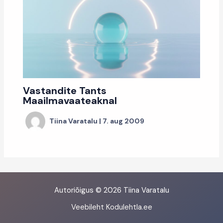
Vastandite Tants
Maailmavaateaknal
Tiina Varatalu
|
7. aug 2009
Autoriõigus © 2026 Tiina Varatalu
Veebileht Kodulehtla.ee