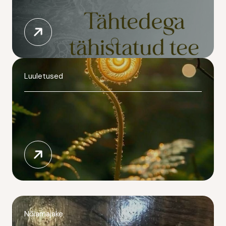
Luuletused
Nõiamajake