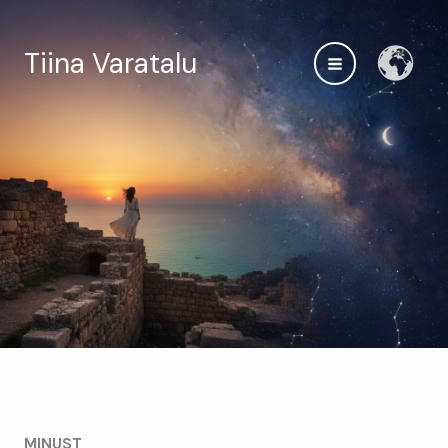
Skip
to
Tiina Varatalu
content
MINUST