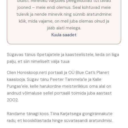
olulist. Mineviku varjudes peegelduvad tuttavad
jooned – meie endi olemus. Seal kohtuvad meie
tulevik ja nende minevik ning sünnib äratundmine:
kõik, mida vajame, on meil juba olemas olnud ja
jääb alati meiega.
Kuula saadet
Sügavas tänus õpetajatele ja kaasteelistele, keda on liiga
palju, et siin nimeliselt välja tuua
Olen Horoskoop.neti portaali ja OÜ Blue Cat’s Planet
kaaslooja. Sügav tänu Peeter Tammela’le ja Kalle
Pungas’ele, kelle harukordne meisterlikkus oma alal on
andnud võimaluse sellel portaalil toimida juba aastast
2002.
Rändame tänagi koos Tiina Karjatsega gongirännakute
radu, et kooskõlastada hinge süvatasandi äratundmisi.