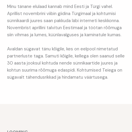
Minu tänane elulaad kannab mind Eesti ja Türgi vahel.
Aprillist novembrini viibin giidina Türgimaal ja kohtumisi
sünnikaardi juures saan pakkuda läbi interneti keskkonna.
Novembrist aprillini talvitun Eestimaal ja töötan rõõmuga
siin vihmas ja lumes, küünlavalguses ja kaminatule kumas.
Avaldan sügavat tänu kõigile, kes on eelpool nimetatud
partnerluste taga. Samuti kõigile, kellega olen saanud selle
30 aasta jooksul kohtuda nende sünnikaartide juures ja
kohtun suurima rõõmuga edaspidi. Kohtumised Teiega on
sügavalt tähendusrikkad ja hindamatu väärtusega.