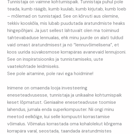
Tunnistaja on vaimne kohtumispaik. Tunnistaja puhul pole
teada, kumb räägib, kumb kuulab, kumb kirjutab, kumb loeb
– mõlemad on tunnistajad. See on kõrvuti aus olemine,
tekkiv kooskõla, mis lubab puudutada äratundmiste heaks
hingepõhjani. Ja just sellest lähtuvalt olen ma toiminud
tahtevabaduse lennualas, ehk minu juurde on alati tuldud
vaid omast äratundmisest ja nö “lennuvõimelisena”, et
koos uurida süvakosmose korrapäras avanevaid lennujooni.
See on inspiratsiooniks ja tunnistamiseks, uute
vaatekohtade leidmiseks.
See pole aitamine, pole ravi ega hoidmine!
Inimene on omaenda looja investeering
eneseteadvusesse, tunnistaja ja unikaalne kohtumispaik
keset lõpmatust. Geniaalne eneseteadvuse toomise
lahendus, jumala enda superkompuuter. Nii ongi minu
meetod eelkõige, kui selle kompuutri korrastamise
võimalus. Võimalus korrastada oma kohalolekut kõrgema
korrapära varal, seostada, taandada äratundmistes