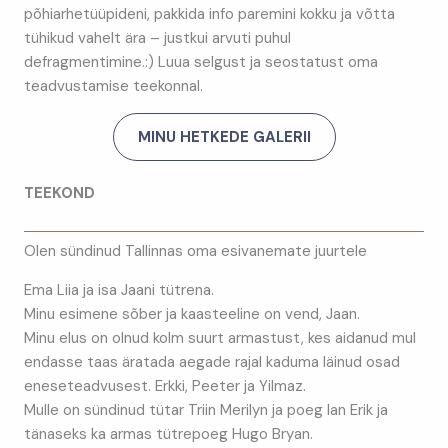
põhiarhetüüpideni, pakkida info paremini kokku ja võtta
tühikud vahelt ära – justkui arvuti puhul
defragmentimine.:) Luua selgust ja seostatust oma
teadvustamise teekonnal.
MINU HETKEDE GALERII
TEEKOND
Olen sündinud Tallinnas oma esivanemate juurtele
Ema Liia ja isa Jaani tütrena.
Minu esimene sõber ja kaasteeline on vend, Jaan.
Minu elus on olnud kolm suurt armastust, kes aidanud mul
endasse taas äratada aegade rajal kaduma läinud osad
eneseteadvusest. Erkki, Peeter ja Yilmaz.
Mulle on sündinud tütar Triin Merilyn ja poeg Ian Erik ja
tänaseks ka armas tütrepoeg Hugo Bryan.