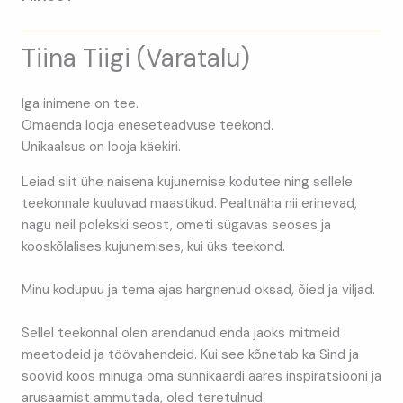
Tiina Tiigi
(
Varatalu
)
Iga inimene on tee.
Omaenda looja eneseteadvuse teekond.
Unikaalsus on looja käekiri.
Leiad siit ühe naisena kujunemise kodutee ning sellele
teekonnale kuuluvad maastikud. Pealtnäha nii erinevad,
nagu neil polekski seost, ometi sügavas seoses ja
kooskõlalises kujunemises, kui üks teekond.
Minu kodupuu ja tema ajas hargnenud oksad, õied ja viljad.
Sellel teekonnal olen arendanud enda jaoks mitmeid
meetodeid ja töövahendeid. Kui see kõnetab ka Sind ja
soovid koos minuga oma sünnikaardi ääres inspiratsiooni ja
arusaamist ammutada, oled teretulnud.