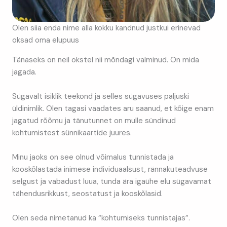
Olen siia enda nime alla kokku kandnud justkui erinevad
oksad oma elupuus
Tänaseks on neil okstel nii mõndagi valminud. On mida
jagada.
Sügavalt isiklik teekond ja selles sügavuses paljuski
üldinimlik. Olen tagasi vaadates aru saanud, et kõige enam
jagatud rõõmu ja tänutunnet on mulle sündinud
kohtumistest sünnikaartide juures.
Minu jaoks on see olnud võimalus tunnistada ja
kooskõlastada inimese individuaalsust, rännakuteadvuse
selgust ja vabadust luua, tunda ära igaühe elu sügavamat
tähendusrikkust, seostatust ja kooskõlasid.
Olen seda nimetanud ka “kohtumiseks tunnistajas”.