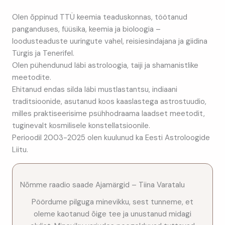
Olen õppinud TTÜ keemia teaduskonnas, töötanud
panganduses, füüsika, keemia ja bioloogia –
loodusteaduste uuringute vahel, reisiesindajana ja giidina
Türgis ja Tenerifel.
Olen pühendunud läbi astroloogia, taiji ja shamanistlike
meetodite.
Ehitanud endas silda läbi mustlastantsu, indiaani
traditsioonide, asutanud koos kaaslastega astrostuudio,
milles praktiseerisime psühhodraama laadset meetodit,
tuginevalt kosmilisele konstellatsioonile.
Perioodil 2003-2025 olen kuulunud ka Eesti Astroloogide
Liitu.
Nõmme raadio saade Ajamärgid –
Tiina Varatalu
Pöördume pilguga minevikku, sest tunneme, et
oleme kaotanud õige tee ja unustanud midagi