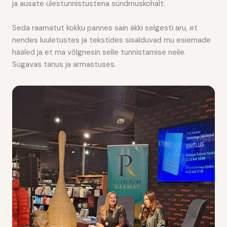
ja ausate ülestunnistustena sündmuskohalt.
Seda raamatut kokku pannes sain äkki selgesti aru, et
nendes luuletustes ja tekstides sisalduvad mu esiemade
hääled ja et ma võlgnesin selle tunnistamise neile.
Sügavas tänus ja armastuses.