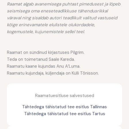
Raamat algab avanemisega puhtast pimedusest ja lõpeb
seismisega oma eneseteadlikkuse tähendusrikkal
väraval ning sisaldab autori teadlikult valitud vastuseid
kõige erinevamatele elulistele olukordadele,
kogemustele, kujunemistele sellel teel.
Raamat on sündinud kirjastuses Pilgrim.
Teda on toimetanud Saale Kareda.
Raamatu kaane kujundas Anu A’Luma.
Raamatu kujundaja, küljendaja on Külli Tõnisson.
Raamatuesitluse salvestused
Tähtedega tähistatud tee esitlus Tallinnas
Tähtedega tähistatud tee esitlus Tartus