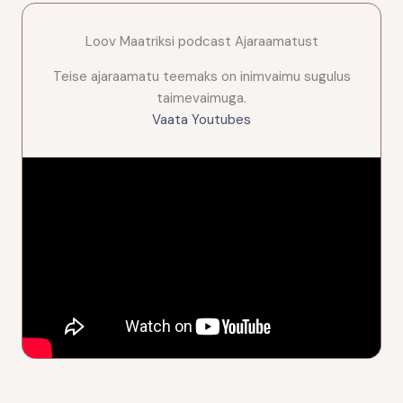
Loov Maatriksi podcast Ajaraamatust
Teise ajaraamatu teemaks on inimvaimu sugulus
taimevaimuga.
Vaata Youtubes