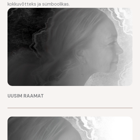
kokkuvõtteks ja sümboolikas.
UUSIM RAAMAT