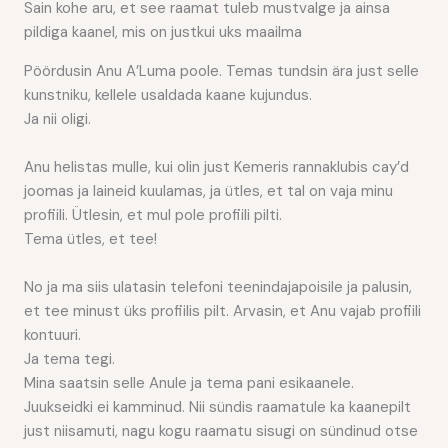
Sain kohe aru, et see raamat tuleb mustvalge ja ainsa
pildiga kaanel, mis on justkui uks maailma
Pöördusin Anu A’Luma poole. Temas tundsin ära just selle
kunstniku, kellele usaldada kaane kujundus.
Ja nii oligi.
Anu helistas mulle, kui olin just Kemeris rannaklubis cay’d
joomas ja laineid kuulamas, ja ütles, et tal on vaja minu
profiili. Ütlesin, et mul pole profiili pilti.
Tema ütles, et tee!
No ja ma siis ulatasin telefoni teenindajapoisile ja palusin,
et tee minust üks profiilis pilt. Arvasin, et Anu vajab profiili
kontuuri.
Ja tema tegi.
Mina saatsin selle Anule ja tema pani esikaanele.
Juukseidki ei kamminud. Nii sündis raamatule ka kaanepilt
just niisamuti, nagu kogu raamatu sisugi on sündinud otse