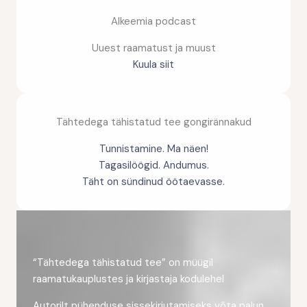
Alkeemia podcast
Uuest raamatust ja muust
Kuula siit
Tähtedega tähistatud tee gongirännakud
Tunnistamine. Ma näen!
Tagasilöögid. Andumus.
Täht on sündinud öötaevasse.
“Tähtedega tähistatud tee” on müügil
raamatukauplustes ja kirjastaja kodulehel
Autorilt pühenduse sissekirjutamiseks võta palun