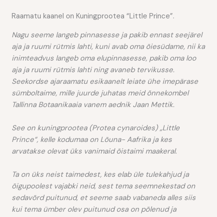
Raamatu kaanel on Kuningprootea “Little Prince”.
Nagu seeme langeb pinnasesse ja pakib ennast seejärel
aja ja ruumi rütmis lahti, kuni
avab oma õiesüdame, nii ka
inimteadvus langeb oma elupinnasesse,
pakib oma loo
aja ja ruumi rütmis lahti ning avaneb tervikusse.
Seekordse ajaraamatu esikaanelt leiate ühe imepärase
sümboltaime,
mille juurde juhatas meid õnnekombel
Tallinna Botaanikaaia vanem aednik
Jaan Mettik.
See on kuningprootea (Protea cynaroides) „Little
Prince“, kelle kodumaa on Lõuna-
Aafrika ja kes
arvatakse olevat üks vanimaid õistaimi maakeral.
Ta on üks neist taimedest, kes elab üle tulekahjud ja
õigupoolest vajabki neid, sest tema
seemnekestad on
sedavõrd puitunud, et seeme saab vabaneda alles siis
kui tema ümber
olev puitunud osa on põlenud ja