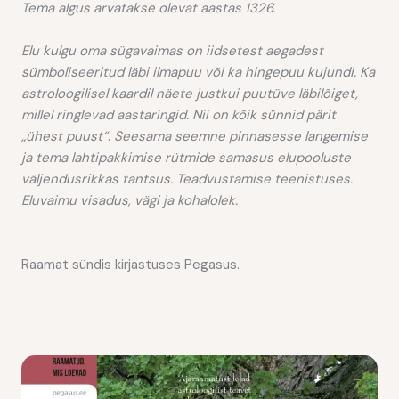
Tema algus arvatakse olevat aastas 1326.
Elu kulgu oma sügavaimas on iidsetest aegadest
sümboliseeritud läbi ilmapuu või ka
hingepuu kujundi. Ka
astroloogilisel kaardil näete justkui puutüve läbilõiget,
millel ringlevad aastaringid. Nii on kõik sünnid pärit
„ühest puust“
.
Seesama seemne pinnasesse langemise
ja tema lahtipakkimise rütmide samasus elupooluste
väljendusrikkas tantsus. Teadvustamise teenistuses.
Eluvaimu visadus, vägi ja kohalolek.
Raamat sündis kirjastuses Pegasus.