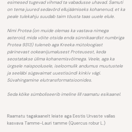
esimesed tugevad vihmad ta vabadusse uhavad.
Samuti
on tema juured sedavõrd ellujäämiseks kohanenud, et ka
peale tulekahju suudab
taim tõusta taas uuele elule.
Nimi Protea (on muide olemas ka vastava nimega
asteroid, mida võite otsida enda
sünnikaardist numbriga
Protea 9313) tuleneb aga Kreeka mütoloogiast
pärinevast
ookeanijumalusest Proteusest, keda
seostatakse ülima kohanemisvõimega.
Veele, aga ka
ürgsele naispoolusele, iseloomulik andumus muutustele
ja seeläbi sügavaimat
uuestisündi kinkiv vägi.
Süvahingamine elutransformatsioonides.
Seda kõike sümboliseerib imeline lill raamatu esikaanel.
Raamatu tagakaanelt leiate aga Eestis Urvaste vallas
kasvava Tamme-Lauri tamme (Quercus robur L.)