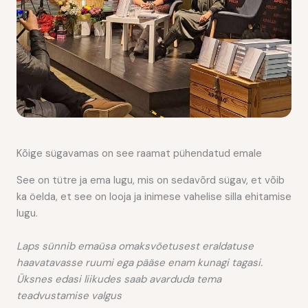
Kõige sügavamas on see raamat pühendatud emale
See on tütre ja ema lugu, mis on sedavõrd sügav, et võib
ka öelda, et see on looja ja inimese vahelise silla ehitamise
lugu.
Laps sünnib emaüsa omaksvõetusest eraldatuse
haavatavasse ruumi ega pääse enam kunagi tagasi.
Üksnes edasi liikudes saab avarduda tema
teadvustamise valgus