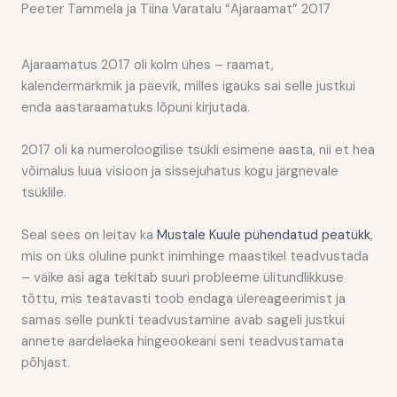
Peeter Tammela ja
Tiina Varatalu
“Ajaraamat” 2017
Ajaraamatus 2017 oli kolm ühes – raamat,
kalendermärkmik ja päevik, milles igaüks sai selle justkui
enda aastaraamatuks lõpuni kirjutada.
2017 oli ka numeroloogilise tsükli esimene aasta, nii et hea
võimalus luua visioon ja sissejuhatus kogu järgnevale
tsüklile.
Seal sees on leitav ka
Mustale Kuule pühendatud peatükk
,
mis on üks oluline punkt inimhinge maastikel teadvustada
– väike asi aga tekitab suuri probleeme ülitundlikkuse
tõttu, mis teatavasti toob endaga ülereageerimist ja
samas selle punkti teadvustamine avab sageli justkui
annete aardelaeka hingeookeani seni teadvustamata
põhjast.