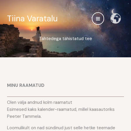
Skip
to
Tiina Varatalu
content
Tähtedega tähistatud tee
MINU RAAMATUD
Olen välja andnud kolm raamatut
Esimesed kaks kalender-raamatud, millel kaasautoriks
Peeter Tammela.
Loomulikult on nad sündinud just selle hetke teemade