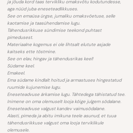
ja jõuda kord taas tervikliku omaksvõtu kodutundesse,
aga nüüd juba eneseteadlikkuses.
See on emaüsa ürgse, jumaliku omaksvõetuse, selle
kaotamise ja taasühendamise lugu.
Tähendusrikkuse sündimise teekond puhtast
pimedusest.
Materiaalne kogemus ei ole lihtsalt elutute asjade
kaitseks ette tõstmine.
See on elav, hingav ja tähendusrikas keel!
Südame keel.
Emakeel.
Ema südame kindlalt hoitud ja armastuses hingestatud
ruumide kujunemise lugu.
Eneseteadvuse ärkamise lugu. Tähtedega tähistatud tee.
Inimene on oma olemuselt looja kõige julgem sõdalane.
Eneseteadvuse valgust kandev vaimusõdalane.
Alasti, pimeda ja abitu imikuna teele asunud, et tuua
tähendusrikkuse valgust oma looja terviklikule
olemusele.