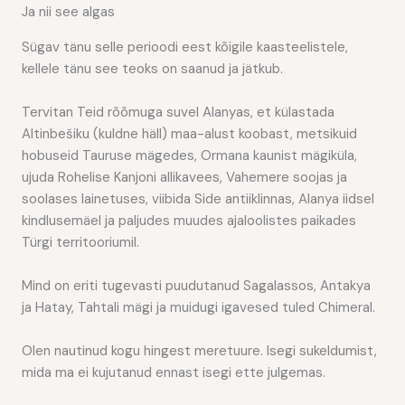
Ja nii see algas
Sügav tänu selle perioodi eest kõigile kaasteelistele,
kellele tänu see teoks on saanud ja jätkub.
Tervitan Teid rõõmuga suvel Alanyas, et külastada
Altinbešiku (kuldne häll) maa-alust koobast, metsikuid
hobuseid Tauruse mägedes, Ormana kaunist mägiküla,
ujuda Rohelise Kanjoni allikavees, Vahemere soojas ja
soolases lainetuses, viibida Side antiiklinnas, Alanya iidsel
kindlusemäel ja paljudes muudes ajaloolistes paikades
Türgi territooriumil.
Mind on eriti tugevasti puudutanud Sagalassos, Antakya
ja Hatay, Tahtali mägi ja muidugi igavesed tuled Chimeral.
Olen nautinud kogu hingest meretuure. Isegi sukeldumist,
mida ma ei kujutanud ennast isegi ette julgemas.