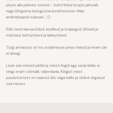
pluusi alla pannes tunned – külm! Keha hoopis jahutab
nagu kõrgeima kategooria konditsioneer. Mälu
andmebaasid sulavad… 🙂
Kõik need laevasõidud, koidikud ja loojangud, lõhnad ja
maitsed, kohtumised ja lahkumised.
Türgi armastus on mu südamesse pesa teinud ja enam üle
ei lähegi.
Lisan siia mõned pildid ja teksti lingid aga seda kõike ei
olegi enam võimalik väljendada. Kõigist neist
puudutustest on saanud üks väga kallis ja oluline ärganud
osa minust.