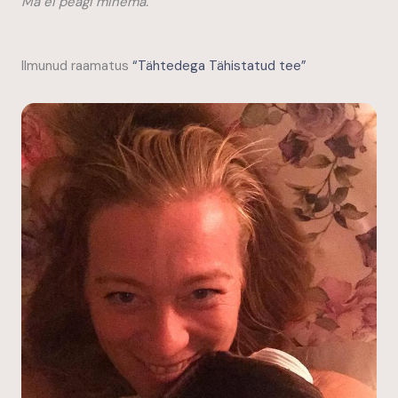
Ma ei peagi minema.
Ilmunud raamatus
“Tähtedega Tähistatud tee”