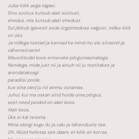
Juba tükk aega tagasi.
Sinu süütus kutsub alati süütust,
ehedus, mis kutsub alati ehedust.
Sul jätkub igavesti seda ürgpimeduse valgust, milles kõik
on üks.
Ja millega toetad ja kannad ka mind mu elu siirastel ja
vähemsiirastel
lõbusõitudel koos erinevate põrgumasinatega.
Nendega, mida just nii ja ainult nii ju testitakse ja
arendataksegi
paradiisi poole,
kus sina oled ju nii ammu ootamas.
Juhul, kui ma oskan sind hoida oma põrgus,
sest need pooled on alati koos.
Alati koos.
Üks ei käi teiseta.
Mina olengi kogu ilu ja valu ja tähenduste tee.
Oh. Nüüd helistas see daam, et kõik on korras.