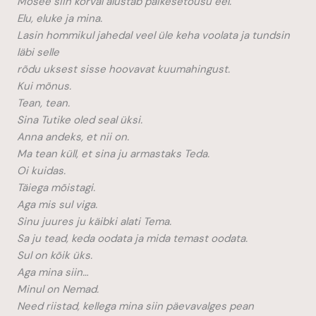
Mošee siin kõrval alustab päikesetõusu eel.
Elu, eluke ja mina.
Lasin hommikul jahedal veel üle keha voolata ja tundsin
läbi selle
rõdu uksest sisse hoovavat kuumahingust.
Kui mõnus.
Tean, tean.
Sina Tutike oled seal üksi.
Anna andeks, et nii on.
Ma tean küll, et sina ju armastaks Teda.
Oi kuidas.
Täiega mõistagi.
Aga mis sul viga.
Sinu juures ju käibki alati Tema.
Sa ju tead, keda oodata ja mida temast oodata.
Sul on kõik üks.
Aga mina siin…
Minul on Nemad.
Need riistad, kellega mina siin päevavalges pean