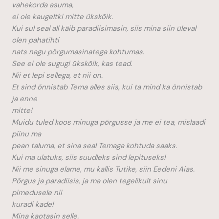
vahekorda asuma,
ei ole kaugeltki mitte ükskõik.
Kui sul seal all käib paradiisimasin, siis mina siin üleval
olen pahatihti
nats nagu põrgumasinatega kohtumas.
See ei ole sugugi ükskõik, kas tead.
Nii et lepi sellega, et nii on.
Et sind õnnistab Tema alles siis, kui ta mind ka õnnistab
ja enne
mitte!
Muidu tuled koos minuga põrgusse ja me ei tea, mislaadi
piinu ma
pean taluma, et sina seal Temaga kohtuda saaks.
Kui ma ulatuks, siis suudleks sind lepituseks!
Nii me sinuga elame, mu kallis Tutike, siin Eedeni Aias.
Põrgus ja paradiisis, ja ma olen tegelikult sinu
pimedusele nii
kuradi kade!
Mina kaotasin selle.