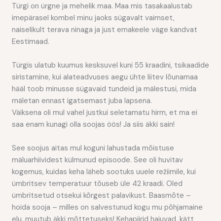
Türgi on ürgne ja mehelik maa. Maa mis tasakaalustab
imepärasel kombel minu jaoks sügavalt vaimset,
naiselikult terava ninaga ja just emakeele väge kandvat
Eestimaad.
Türgis ulatub kuumus kesksuvel kuni 55 kraadini, tsikaadide
siristamine, kui alateadvuses aegu ühte liitev lõunamaa
hääl toob minusse sügavaid tundeid ja mälestusi, mida
mäletan ennast igatsemast juba lapsena.
Väiksena oli mul vahel justkui seletamatu hirm, et ma ei
saa enam kunagi olla soojas öös! Ja siis äkki sain!
See soojus aitas mul koguni lahustada mõistuse
mäluarhiividest külmunud episoode. See oli huvitav
kogemus, kuidas keha läheb sootuks uuele režiimile, kui
ümbritsev temperatuur tõuseb üle 42 kraadi. Oled
ümbritsetud otsekui kõrgest palavikust. Baasmõte –
hoida sooja – milles on salvestunud kogu mu põhjamaine
elu, muutub äkki mõttetuseks! Kehapiirid hajuvad, kätt