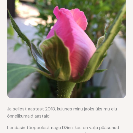
Ja sellest aastast 2018, kujunes minu jaoks üks mu elu
õnnelikumaid aastaid
Lendasin tõepoolest nagu Džinn, kes on välja pääsenud