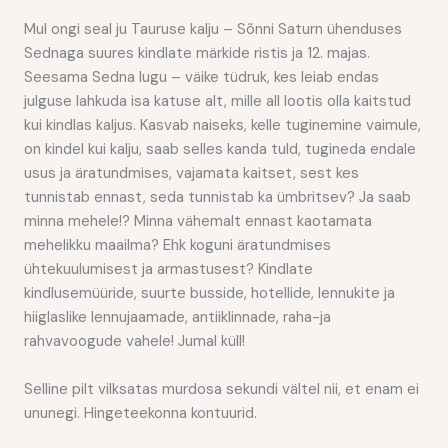
Mul ongi seal ju Tauruse kalju – Sõnni Saturn ühenduses
Sednaga suures kindlate märkide ristis ja 12. majas.
Seesama Sedna lugu – väike tüdruk, kes leiab endas
julguse lahkuda isa katuse alt, mille all lootis olla kaitstud
kui kindlas kaljus. Kasvab naiseks, kelle tuginemine vaimule,
on kindel kui kalju, saab selles kanda tuld, tugineda endale
usus ja äratundmises, vajamata kaitset, sest kes
tunnistab ennast, seda tunnistab ka ümbritsev? Ja saab
minna mehele!? Minna vähemalt ennast kaotamata
mehelikku maailma? Ehk koguni äratundmises
ühtekuulumisest ja armastusest? Kindlate
kindlusemüüride, suurte busside, hotellide, lennukite ja
hiiglaslike lennujaamade, antiiklinnade, raha-ja
rahvavoogude vahele! Jumal küll!
Selline pilt vilksatas murdosa sekundi vältel nii, et enam ei
ununegi. Hingeteekonna kontuurid.