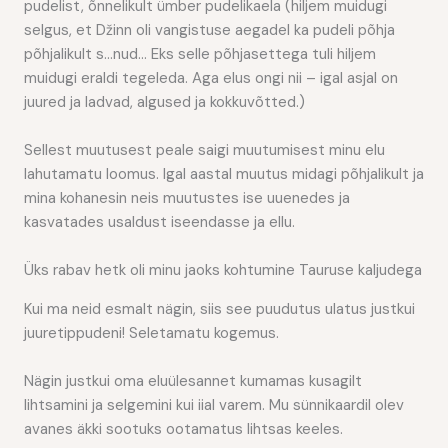
pudelist, õnnelikult ümber pudelikaela (hiljem muidugi
selgus, et Džinn oli vangistuse aegadel ka pudeli põhja
põhjalikult s…nud… Eks selle põhjasettega tuli hiljem
muidugi eraldi tegeleda. Aga elus ongi nii – igal asjal on
juured ja ladvad, algused ja kokkuvõtted.)
Sellest muutusest peale saigi muutumisest minu elu
lahutamatu loomus. Igal aastal muutus midagi põhjalikult ja
mina kohanesin neis muutustes ise uuenedes ja
kasvatades usaldust iseendasse ja ellu.
Üks rabav hetk oli minu jaoks kohtumine Tauruse kaljudega
Kui ma neid esmalt nägin, siis see puudutus ulatus justkui
juuretippudeni! Seletamatu kogemus.
Nägin justkui oma eluülesannet kumamas kusagilt
lihtsamini ja selgemini kui iial varem. Mu sünnikaardil olev
avanes äkki sootuks ootamatus lihtsas keeles.