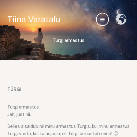
Skip
to
Tiina Varatalu
content
Türgi armastus
TÜRGI
Türgi armastus
Jah, just nii.
Selles sisaldub nii minu armastus Türgis, kui minu armastus
Türgi vastu, kui ka asjaolu, et Türgi armastab mind! 🙂