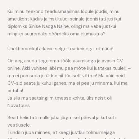
Kui minu teekond teadusmaailmas lõpule jõudis, minu
ametikoht kadus ja instituudi seinale joonistati justkui
diplomiks Sinise Näoga Naine, olingi ma vaba justkui
mingiks suuremaks pöördeks oma elumustris?
Ühel hommikul ärkasin selge teadmisega, et nüüd!
On aeg asuda tegelema tööle asumisega ja avasin CV
online. Äkki vuhises läbi mu pea mõte kui lustakas tuuleiil –
ma ei pea seda ju üldse nii tõsiselt võtma! Ma võin neid
CV-sid saata ju kuhu iganes, ma ei pea ju minema, kui ma
ei taha!
Ja siis ma saatsingi mitmesse kohta, üks neist oli
Novatours
Sealt helistati mulle juba järgmisel päeval ja kutsuti
vestlusele.
Tundsin juba minnes, et keegi justkui tolmuimejaga