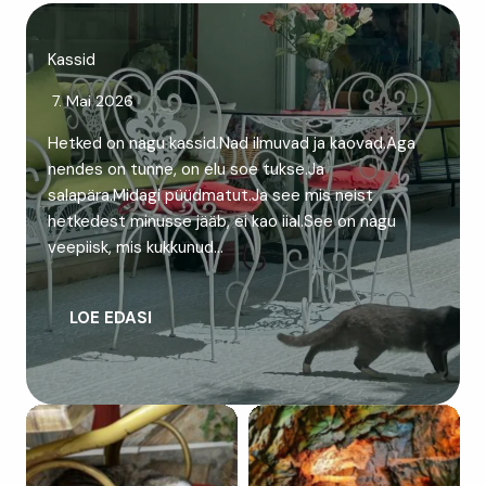
Kassid
7. Mai 2026
Hetked on nagu kassid.Nad ilmuvad ja kaovad.Aga
nendes on tunne, on elu soe tukse.Ja
salapära.Midagi püüdmatut.Ja see mis neist
hetkedest minusse jääb, ei kao iial.See on nagu
veepiisk, mis kukkunud…
LOE EDASI