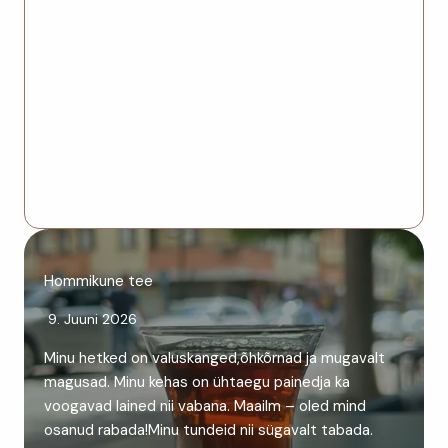
Hommikune tee
9. Juuni 2026
Minu hetked on valuskanged,õhkõrnad ja mugavalt
magusad. Minu kehas on ühtaegu painedja ka
voogavad lained nii vabana. Maailm – oled mind
osanud rabada!Minu tundeid nii sügavalt tabada.