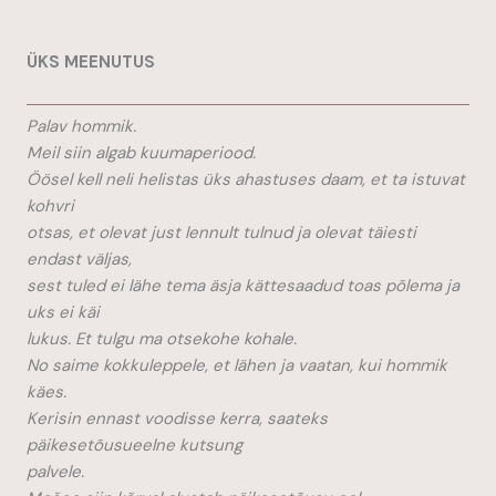
ÜKS MEENUTUS
Palav hommik.
Meil siin algab kuumaperiood.
Öösel kell neli helistas üks ahastuses daam, et ta istuvat
kohvri
otsas, et olevat just lennult tulnud ja olevat täiesti
endast väljas,
sest tuled ei lähe tema äsja kättesaadud toas põlema ja
uks ei käi
lukus. Et tulgu ma otsekohe kohale.
No saime kokkuleppele, et lähen ja vaatan, kui hommik
käes.
Kerisin ennast voodisse kerra, saateks
päikesetõusueelne kutsung
palvele.