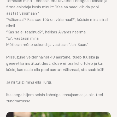
tõmbaks mind. Lendasin ebatavaliselt hoogsalt kohale ja
firma esindaja küsis minult: “Kas sa saad viibida pool
aastat välismaal?”
“Välismaal? Kas see töö on välismaal?”, küsisin mina siirail
silmil.
“Kas sa ei teadnud?”, hakkas Aivaras naerma.
“Ei”, vastasin mina.
Mõtlesin mõne sekundi ja vastasin:”Jah. Saan.”
Missugune veider naine! 48 aastane, tuleb füüsika ja
geneetika instituutidest, üldse ei tea kuhu tuleb ja kui
küsid, kas saab olla pool aastat välismaal, siis saab küll!
Ja nii tuligi minu ellu Türgi.
Kuu aega hiljem seisin kohvriga lennujaamas ja olin teel
tundmatusse.