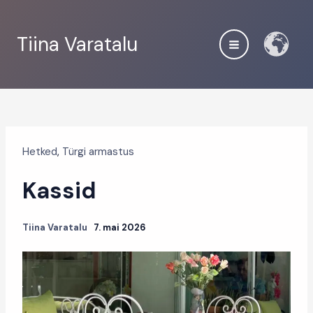
Skip
to
Tiina Varatalu
content
Hetked
,
Türgi armastus
Kassid
Tiina Varatalu
7. mai 2026