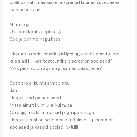
usalduslikult maa sisse ja auranud kuumal suvepäeval
taevasse taas.
Nii minagi.
Usalduslik kui veepiisk. 💧
Soe ja pehme nagu kass
Eile rääkis meie kohalik giid igasuguseid lugusid ja siis
küsis äkki – kas teate, miks pisarad on soolased?
Miks pisarad on aga sülg, samas peas, pole?
Sest siis ei külmu silmad ära.
Jah.
Hea, et nad on soolased.
Mitte ainult külm ju ei külmuta.
On asju, mis külmutaksid pilgu iga ilmaga.
Hea, et jumal on selle peale mõelnud – pisarad on
soolased ja kassid soojad. 💦🐈‍⬛