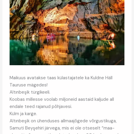
Maikuus avatakse taas külastajatele ka Kuldne Häll
Tauruse mägedes!
Altınbeşik türgikeeli.
Koobas millesse voolab miljoneid aastaid kaljude all
endale teed rajanud põhjavesi.
Külm ja karge.
Altınbeşik on ühenduses allmaajõgede võrgustikuga,
Samuti Beyşehiri järvega, mis ei ole otseselt “maa-