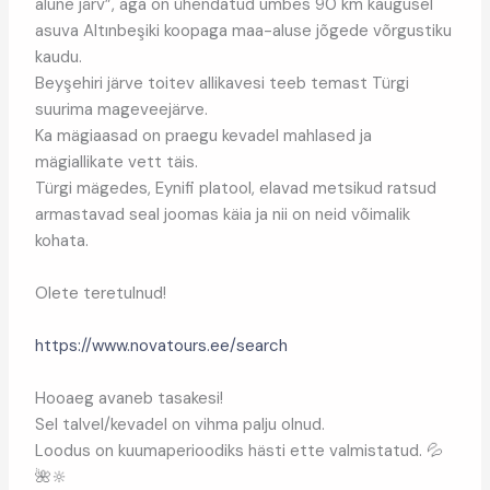
alune järv”, aga on ühendatud umbes 90 km kaugusel
asuva Altınbeşiki koopaga maa-aluse jõgede võrgustiku
kaudu.
Beyşehiri järve toitev allikavesi teeb temast Türgi
suurima mageveejärve.
Ka mägiaasad on praegu kevadel mahlased ja
mägiallikate vett täis.
Türgi mägedes, Eynifi platool, elavad metsikud ratsud
armastavad seal joomas käia ja nii on neid võimalik
kohata.
Olete teretulnud!
https://www.novatours.ee/search
Hooaeg avaneb tasakesi!
Sel talvel/kevadel on vihma palju olnud.
Loodus on kuumaperioodiks hästi ette valmistatud. 💦
🌺🔆