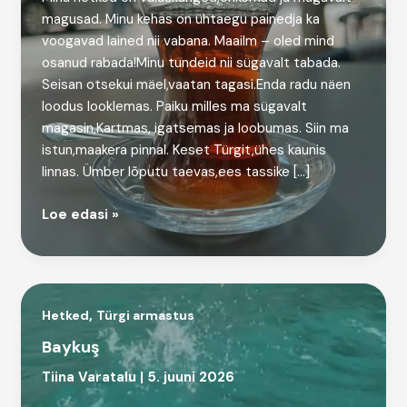
magusad. Minu kehas on ühtaegu painedja ka
voogavad lained nii vabana. Maailm – oled mind
osanud rabada!Minu tundeid nii sügavalt tabada.
Seisan otsekui mäel,vaatan tagasi.Enda radu näen
loodus looklemas. Paiku milles ma sügavalt
magasin,Kartmas, igatsemas ja loobumas. Siin ma
istun,maakera pinnal. Keset Türgit,ühes kaunis
linnas. Ümber lõputu taevas,ees tassike […]
Hommikune
Loe edasi »
tee
,
Hetked
Türgi armastus
Baykuş
Tiina Varatalu
|
5. juuni 2026