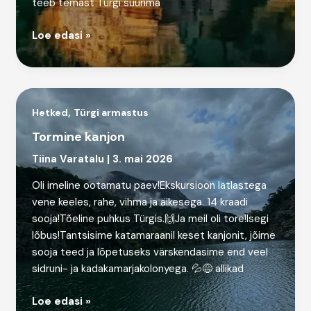
teeb temast Türgi suurima
Türgi
Loe edasi »
suvi
2026
on
algamas.
,
Hetked
Türgi armastus
Tormine kanjon
Tiina Varatalu
|
3. mai 2026
Oli imeline ootamatu päev!Ekskursioon lätlastega
vene keeles, rahe, vihma ja äikesega. 14 kraadi
sooja!Tõeline puhkus Türgis.🙌Ja meil oli tore!Isegi
lõbus!Tantsisime katamaraanil keset kanjonit, jõime
sooja teed ja lõpetuseks värskendasime end veel
sidruni- ja kadakamarjakolonyega. 💦😅 allikad
Tormine
Loe edasi »