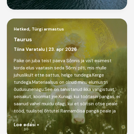
kanjon
,
Hetked
Türgi armastus
Taurus
Tiina Varatalu
|
23. apr 2026
Päike on juba teist päeva Sõnnis ja vist esimest
korda elus vaatasin seda Sõnni pilti, mis mulle
juhuslikult ette sattus, helge tundega.Kerge
tundega.Materiaalsus on olnud minu elumustri
õudusunenägu.See on tähistanud ikka vangistust,
seisakut, koormat jne.Kunagi, kui töötasin pangas, ei
saanud vahel muidu ollagi, kui et sõitsin otse peale
tööd, tuulistel õhtutel Rannamõisa panga peale ja
Taurus
Loe edasi »