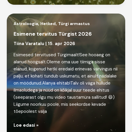
,
,
Astroloogia
Hetked
Türgi armastus
Esimene tervitus Türgist 2026
Tiina Varatalu
|
15. apr 2026
Esimesed tervitused Türgimaalt!See hooaeg on
alanud hoogsalt.Oleme oma uue tiimiga sisse
elanud, kogenud hetki eredaid erinevas värvingus nii
palju, et kohati tundub uskumatu, et ainult nädalake
on möödunud.Alanya ehitab!Talv oli väga hullude
ilmaoludega ja nüüd on kõikjal suur teede ehitus
(seepärast olgu mu video taustamüra sallitud! 😄)
Liigume noorkuu poole, mis seekordse kevade
tõepoolest välja
Esimene
Loe edasi »
tervitus