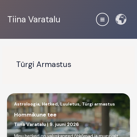
Skip
to
Tiina Varatalu
content
Türgi Armastus
,
,
,
Astroloogia
Hetked
Luuletus
Türgi armastus
Hommikune tee
Tiina Varatalu
|
9. juuni 2026
Minu hetked on valuskanged,õhkõrnad ja mugavalt