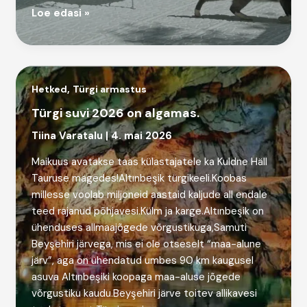
Kassid
Loe edasi »
,
Hetked
Türgi armastus
Türgi suvi 2026 on algamas.
Tiina Varatalu
|
4. mai 2026
Maikuus avatakse taas külastajatele ka Kuldne Häll
Tauruse mägedes!Altınbeşik türgikeeli.Koobas
millesse voolab miljoneid aastaid kaljude all endale
teed rajanud põhjavesi.Külm ja karge.Altınbeşik on
ühenduses allmaajõgede võrgustikuga,Samuti
Beyşehiri järvega, mis ei ole otseselt “maa-alune
järv”, aga on ühendatud umbes 90 km kaugusel
asuva Altınbeşiki koopaga maa-aluse jõgede
võrgustiku kaudu.Beyşehiri järve toitev allikavesi