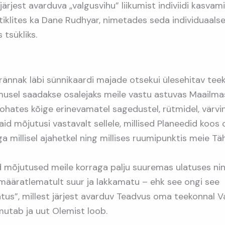
ärjest avarduva „valgusvihu” liikumist indiviidi kasvam
tiklites ka Dane Rudhyar, nimetades seda individuaal
tsükliks.
 rännak läbi sünnikaardi majade otsekui ülesehitav te
musel saadakse osalejaks meile vastu astuvas Maailmas
kohates kõige erinevamatel sagedustel, rütmidel, värvi
aid mõjutusi vastavalt sellele, millised Planeedid koos
 millisel ajahetkel ning millises ruumipunktis meie Tä
 mõjutused meile korraga palju suuremas ulatuses ni
 määratlematult suur ja lakkamatu – ehk see ongi see
tus”, millest järjest avarduv Teadvus oma teekonnal 
mutab ja uut Olemist loob.