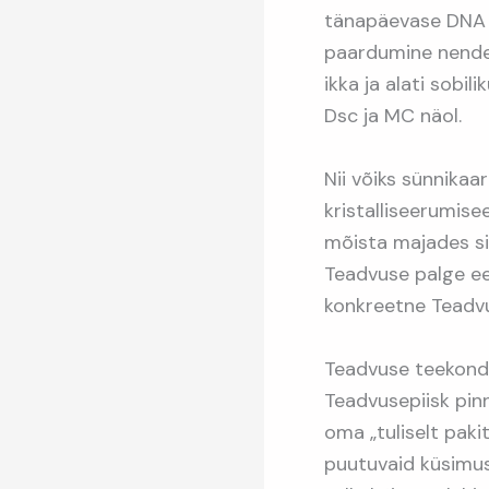
tänapäevase DNA ka
paardumine nende s
ikka ja alati sob
Dsc ja MC näol.
Nii võiks sünnikaar
kristalliseerumisee
mõista majades si
Teadvuse palge ee
konkreetne Teadvu
Teadvuse teekonda
Teadvusepiisk pinn
oma „tuliselt paki
puutuvaid küsimus