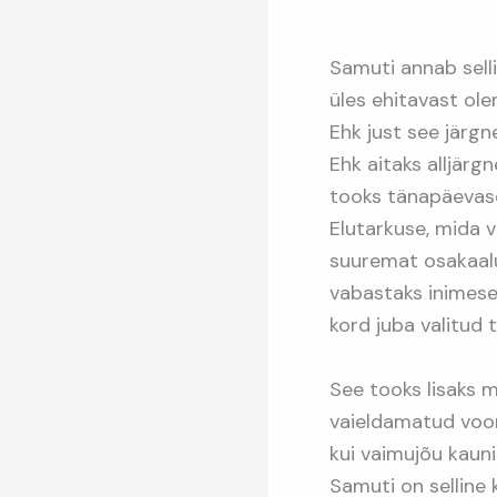
Samuti annab sell
üles ehitavast ol
Ehk just see järgn
Ehk aitaks alljärg
tooks tänapäevase
Elutarkuse, mida 
suuremat osakaalu
vabastaks inimese
kord juba valitud 
See tooks lisaks 
vaieldamatud voor
kui vaimujõu kaun
Samuti on selline