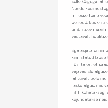
selle kõigega lähi
Nende küsimustega
millesse teine vee
periood, kus eriti 
ümbritsev maailm 
vastavalt hoolitse
Ega asjata ei nim
kinnistatud lapse 
Tõsi ta on, et saa
vajavas Elu alguse
lähtuvalt pole mul
raske algus, mis v
Tihti kohataksegi 
kujundatakse neid