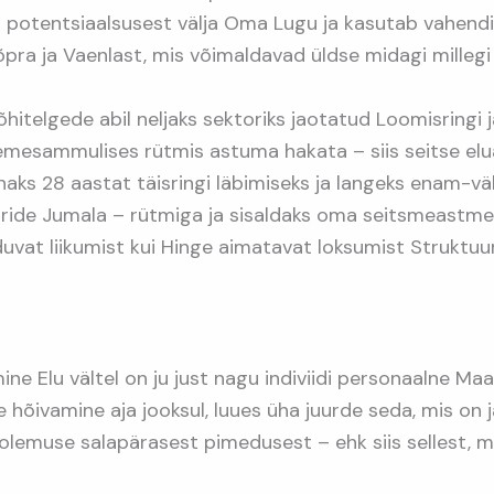
 potentsiaalsusest välja Oma Lugu ja kasutab vahend
pra ja Vaenlast, mis võimaldavad üldse midagi millegi 
itelgede abil neljaks sektoriks jaotatud Loomisringi 
emesammulises rütmis astuma hakata – siis seitse elu
nnaks 28 aastat täisringi läbimiseks ja langeks enam-
uride Jumala – rütmiga ja sisaldaks oma seitsmeastmel
uvat liikumist kui Hinge aimatavat loksumist Struktuu
ne Elu vältel on ju just nagu indiviidi personaalne Ma
e hõivamine aja jooksul, luues üha juurde seda, mis o
molemuse salapärasest pimedusest – ehk siis sellest, m