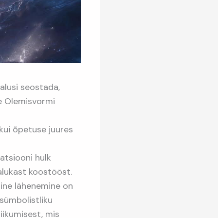
alusi seostada,
le Olemisvormi
 kui õpetuse juures
atsiooni hulk
alukast koostööst.
lline lähenemine on
 sümbolistliku
iikumisest, mis