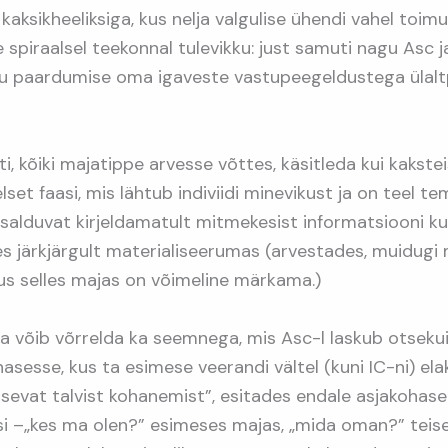
ksikheeliksiga, kus nelja valgulise ühendi vahel toimu
piraalsel teekonnal tulevikku: just samuti nagu Asc j
iliku paardumise oma igaveste vastupeegeldustega ülalt
ti, kõiki majatippe arvesse võttes, käsitleda kui kakstei
lset faasi, mis lähtub indiviidi minevikust ja on teel t
salduvat kirjeldamatult mitmekesist informatsiooni ku
s järkjärgult materialiseerumas (arvestades, muidugi 
s selles majas on võimeline märkama.)
 võib võrrelda ka seemnega, mis Asc-l laskub otseku
asesse, kus ta esimese veerandi vältel (kuni IC-ni) elak
tsevat talvist kohanemist”, esitades endale asjakohase
i –„kes ma olen?” esimeses majas, „mida oman?” teise