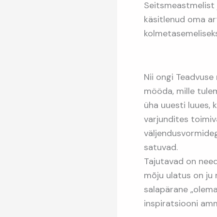
Seitsmeastmelist j
käsitlenud oma ar
kolmetasemeliseks 
Nii ongi Teadvuse
mööda, mille tule
üha uuesti luues, 
varjundites toimiv
väljendusvormidega
satuvad.
Tajutavad on need
mõju ulatus on ju
salapärane „olema
inspiratsiooni am