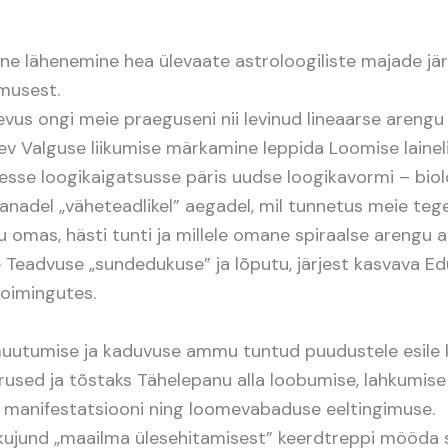
ine lähenemine hea ülevaate astroloogiliste majade jär
emusest.
evus ongi meie praeguseni nii levinud lineaarse areng
nev Valguse liikumise märkamine leppida Loomise lainel
sse loogikaigatsusse päris uudse loogikavormi – bio
vanadel „väheteadlikel” aegadel, mil tunnetus meie te
 omas, hästi tunti ja millele omane spiraalse arengu 
 Teadvuse „sundedukuse” ja lõputu, järjest kasvava E
toimingutes.
muutumise ja kaduvuse ammu tuntud puudustele esile
used ja tõstaks Tähelepanu alla loobumise, lahkumise
i manifestatsiooni ning loomevabaduse eeltingimuse.
 kujund „maailma ülesehitamisest” keerdtreppi mööda