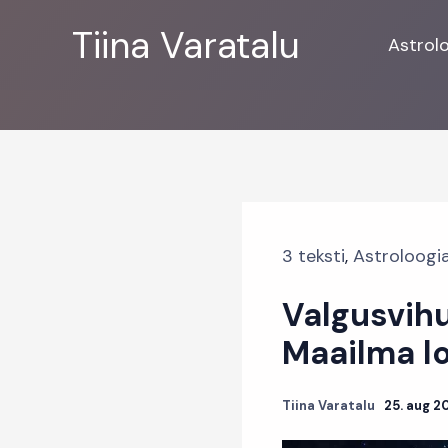
Skip
Tiina Varatalu
to
Astrol
content
3 teksti
,
Astroloogi
Valgusvihu
Maailma l
Tiina Varatalu
25. aug 2