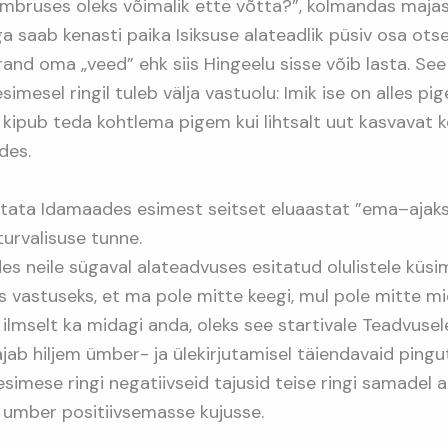
umbruses oleks võimalik ette võtta?”, kolmandas majas
 saab kenasti paika Isiksuse alateadlik püsiv osa ots
rand oma „veed” ehk siis Hingeelu sisse võib lasta. S
esimesel ringil tuleb välja vastuolu: Imik ise on alles p
kipub teda kohtlema pigem kui lihtsalt uut kasvavat 
des.
etata Idamaades esimest seitset eluaastat ”ema–ajaks”
turvalisuse tunne.
des neile sügaval alateadvuses esitatud olulistele küsi
s vastuseks, et ma pole mitte keegi, mul pole mitte mid
 ilmselt ka midagi anda, oleks see startivale Teadvusele
ajab hiljem ümber- ja ülekirjutamisel täiendavaid pingut
esimese ringi negatiivseid tajusid teise ringi samadel a
 umber positiivsemasse kujusse.