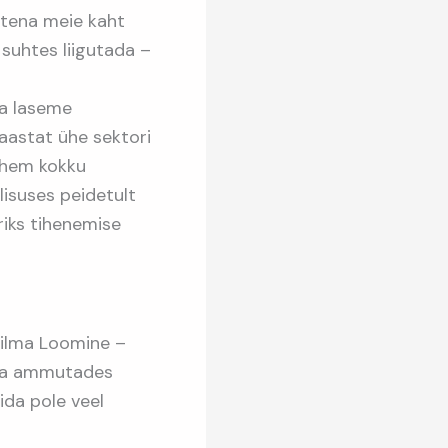
itena meie kaht
suhtes liigutada –
ja laseme
aastat ühe sektori
vähem kokku
isuses peidetult
riks tihenemise
ailma Loomine –
n ja ammutades
ida pole veel