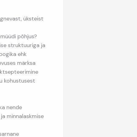
gnevast, üksteist
u müüdi põhjus?
ise struktuuriga ja
loogika ehk
gevuses märksa
aktsepteerimine
du kohustusest
 ka nende
 ja minnalaskmise
 sarnane