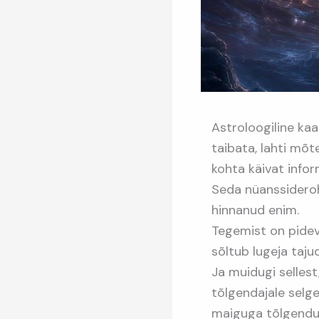
Astroloogiline kaa
taibata, lahti mõt
kohta käivat infor
Seda nüanssiderohk
hinnanud enim.
Tegemist on pideva
sõltub lugeja taj
Ja muidugi sellest
tõlgendajale selge
maiguga tõlgendus