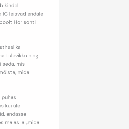
b kindel
a IC leiavad endale
poolt Horisonti
stheeliksi
ema tulevikku ning
i seda, mis
mõista, mida
i puhas
s kui üle
id, endasse
s majas ja „mida