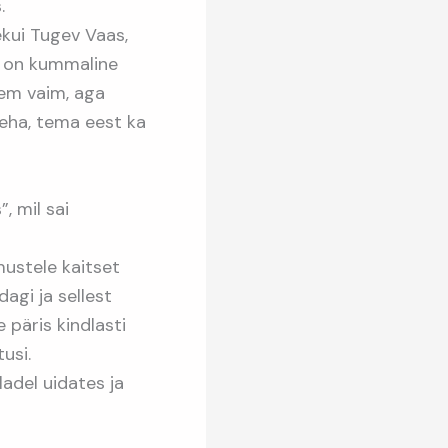
.
ekui Tugev Vaas,
ee on kummaline
igem vaim, aga
keha, tema eest ka
, mil sai
mustele kaitset
agi ja sellest
 päris kindlasti
usi.
ladel uidates ja