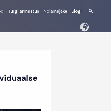
Otsi
ed
Türgi armastus
Nõiamajake
Blogi
ividuaalse