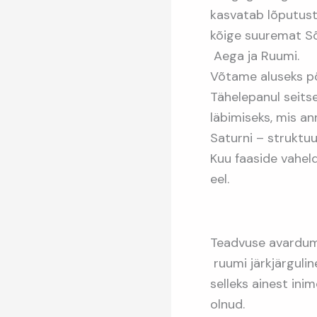
kasvatab lõputust
kõige suuremat Sõ
Aega ja Ruumi.
Võtame aluseks põh
Tähelepanul seits
läbimiseks, mis a
Saturni – struktu
Kuu faaside vaheld
eel.
Teadvuse avardumi
ruumi järkjärgulin
selleks ainest ini
olnud.