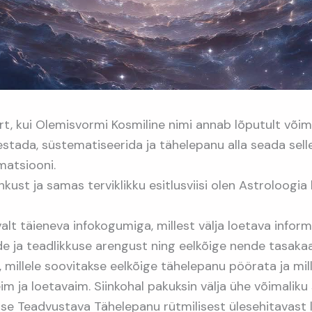
rt, kui Olemisvormi Kosmiline nimi annab lõputult võim
estada, süstematiseerida ja tähelepanu alla seada sel
matsiooni.
ust ja samas terviklikku esitlusviisi olen Astroloogia
lt täieneva infokogumiga, millest välja loetava inform
ude ja teadlikkuse arengust ning eelkõige nende tasaka
, millele soovitakse eelkõige tähelepanu pöörata ja mi
im ja loetavaim. Siinkohal pakuksin välja ühe võimaliku
e Teadvustava Tähelepanu rütmilisest ülesehitavast l