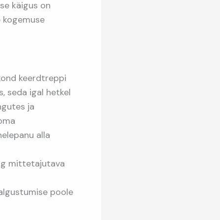
ise käigus on
se kogemuse
ekond keerdtreppi
, seda igal hetkel
ngutes ja
 oma
helepanu alla
ng mittetajutava
Valgustumise poole