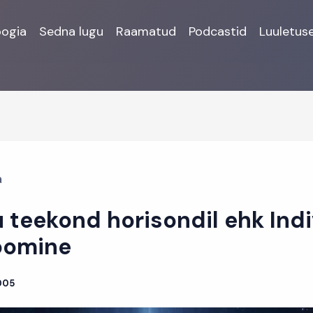
oogia
Sedna lugu
Raamatud
Podcastid
Luuletus
a
 teekond horisondil ehk Ind
oomine
005