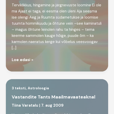
Terviklikkus, hingamine ja järgnevuste loomine Ei ole
ma Ajast ei taga, ei eesma olen üleni Aja seesma
ise olengi Aeg ja Ruumta südametukse ja loomise
tuumta hommikuudu ja õhtune vein –see kaminatuli
– magus õhtune leinolen rahu ta hinges – tema
keerme sammolen kauge hõige, puude õrn – ka
karmolen naeratus kerge kui võbelus veesvoogav
[…]
Elu
Loe edasi »
liigutavad
liigutused
ehk
Ussikuninga
,
3 teksti
Astroloogia
Tants
Vastandite Tants Maailmavaateaknal
Tiina Varatalu
|
7. aug 2009