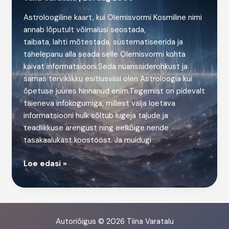
Astroloogiline kaart, kui Olemisvormi Kosmiline nimi
annab lõputult võimalusi seostada,
taibata, lahti mõtestada, süstematiseerida ja
tähelepanu alla seada selle Olemisvormi kohta
käivat informatsiooni.Seda nüanssiderohkust ja
samas terviklikku esitlusviisi olen Astroloogia kui
õpetuse juures hinnanud enim.Tegemist on pidevalt
täieneva infokogumiga, millest välja loetava
informatsiooni hulk sõltub lugeja tajude ja
teadlikkuse arengust ning eelkõige nende
tasakaalukast koostööst. Ja muidugi
Valgusvihu
Loe edasi »
teekond
horisondil
ehk
Individuaalse
Autoriõigus © 2026 Tiina Varatalu
Maailma