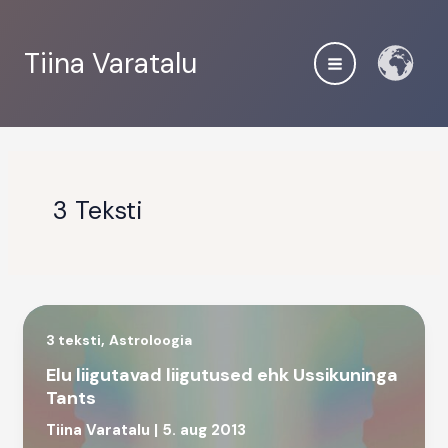
Skip
to
Tiina Varatalu
content
3 Teksti
,
3 teksti
Astroloogia
Elu liigutavad liigutused ehk Ussikuninga
Tants
Tiina Varatalu
|
5. aug 2013