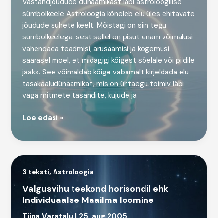
Vastandjõudude dünaamikast läbi astroloogilise
sümbolkeele Astroloogia kõneleb elu üles ehitavate
jõudude suhete keelt. Mõistagi on siin tegu
sümbolkeelega, sest sellel on pisut enam võimalusi
vahendada teadmisi, arusaamisi ja kogemusi
säärasel moel, et midagigi kõigest sõelale või pildile
jääks. See võimaldab kõige vabamalt kirjeldada elu
tasakaaludünaamikat, mis on ühtaegu toimiv läbi
väga mitmete tasandite, kujude ja
Vastandite
Loe edasi »
Tants
Maailmavaateaknal
,
3 teksti
Astroloogia
Valgusvihu teekond horisondil ehk
Individuaalse Maailma loomine
Tiina Varatalu
|
25. aug 2005