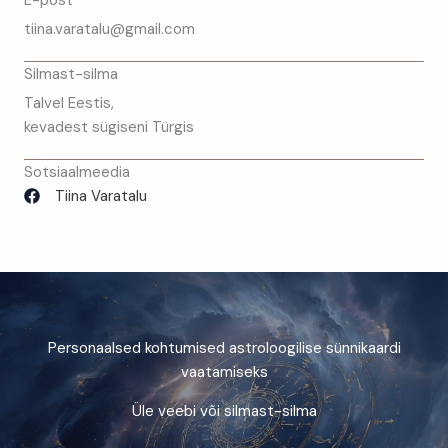
E-post
tiina.varatalu@gmail.com
Silmast-silma
Talvel Eestis,
kevadest sügiseni Türgis
Sotsiaalmeedia
Tiina Varatalu
Personaalsed kohtumised astroloogilise sünnikaardi
vaatamiseks
Üle veebi või silmast-silma