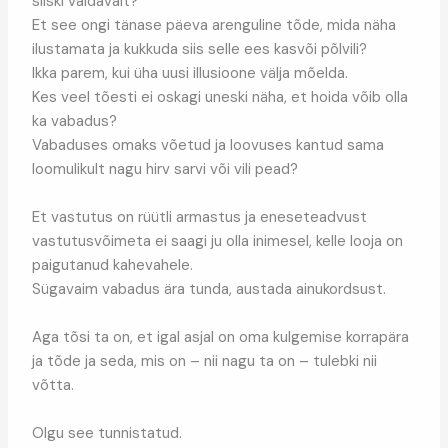
siiski valdavalt?
Et see ongi tänase päeva arenguline tõde, mida näha
ilustamata ja kukkuda siis selle ees kasvõi põlvili?
Ikka parem, kui üha uusi illusioone välja mõelda.
Kes veel tõesti ei oskagi uneski näha, et hoida võib olla
ka vabadus?
Vabaduses omaks võetud ja loovuses kantud sama
loomulikult nagu hirv sarvi või vili pead?
Et vastutus on rüütli armastus ja eneseteadvust
vastutusvõimeta ei saagi ju olla inimesel, kelle looja on
paigutanud kahevahele.
Sügavaim vabadus ära tunda, austada ainukordsust.
Aga tõsi ta on, et igal asjal on oma kulgemise korrapära
ja tõde ja seda, mis on – nii nagu ta on – tulebki nii
võtta.
Olgu see tunnistatud.