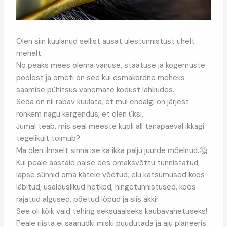
Olen siin kuulanud sellist ausat ülestunnistust ühelt
mehelt.
No peaks mees olema vanuse, staatuse ja kogemuste
poolest ja ometi on see kui esmakordne meheks
saamise pühitsus vanemate kodust lahkudes.
Seda on nii rabav kuulata, et mul endalgi on järjest
rohkem nagu kergendus, et olen üksi.
Jumal teab, mis seal meeste kupli all tänapäeval ikkagi
tegelikult toimub?
Ma olen ilmselt sinna ise ka ikka palju juurde mõelnud.🤔
Kui peale aastaid naise ees omaksvõttu tunnistatud,
lapse sünnid oma kätele võetud, elu katsumused koos
läbitud, usalduslikud hetked, hingetunnistused, koos
rajatud algused, põetud lõpud ja siis äkki!
See oli kõik vaid tehing seksuaalseks kaubavahetuseks!
Peale riista ei saanudki miski puudutada ja aju planeeris