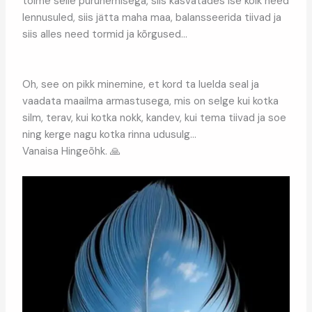
toime selle purunemisega, siis kasvatades ise kõik need
lennusuled, siis jätta maha maa, balansseerida tiivad ja
siis alles need tormid ja kõrgused…
Oh, see on pikk minemine, et kord ta luelda seal ja
vaadata maailma armastusega, mis on selge kui kotka
silm, terav, kui kotka nokk, kandev, kui tema tiivad ja soe
ning kerge nagu kotka rinna udusulg…
Vanaisa Hingeõhk. 🙏