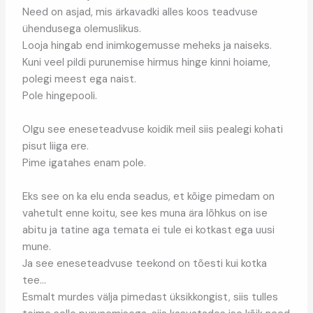
Need on asjad, mis ärkavadki alles koos teadvuse
ühendusega olemuslikus.
Looja hingab end inimkogemusse meheks ja naiseks.
Kuni veel pildi purunemise hirmus hinge kinni hoiame,
polegi meest ega naist.
Pole hingepooli.
Olgu see eneseteadvuse koidik meil siis pealegi kohati
pisut liiga ere.
Pime igatahes enam pole.
Eks see on ka elu enda seadus, et kõige pimedam on
vahetult enne koitu, see kes muna ära lõhkus on ise
abitu ja tatine aga temata ei tule ei kotkast ega uusi
mune.
Ja see eneseteadvuse teekond on tõesti kui kotka
tee…
Esmalt murdes välja pimedast üksikkongist, siis tulles