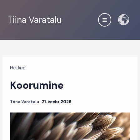
Skip
to
Tiina Varatalu
content
Hetked
Koorumine
Tiina Varatalu
21. veebr 2026