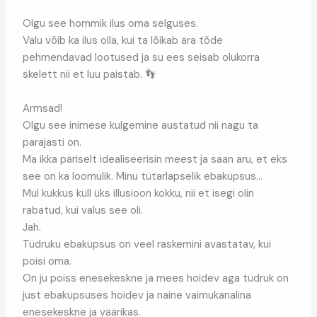
Olgu see hommik ilus oma selguses.
Valu võib ka ilus olla, kui ta lõikab ära tõde
pehmendavad lootused ja su ees seisab olukorra
skelett nii et luu paistab. 👣
Armsad!
Olgu see inimese kulgemine austatud nii nagu ta
parajasti on.
Ma ikka päriselt idealiseerisin meest ja saan aru, et eks
see on ka loomulik. Minu tütarlapselik ebaküpsus…
Mul kukkus küll üks illusioon kokku, nii et isegi olin
rabatud, kui valus see oli.
Jah.
Tüdruku ebaküpsus on veel raskemini avastatav, kui
poisi oma.
On ju poiss enesekeskne ja mees hoidev aga tüdruk on
just ebaküpsuses hoidev ja naine vaimukanalina
enesekeskne ja väärikas.