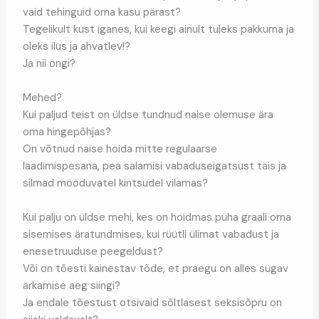
vaid tehinguid oma kasu pärast?
Tegelikult kust iganes, kui keegi ainult tuleks pakkuma ja
oleks ilus ja ahvatlev!?
Ja nii ongi?
Mehed?
Kui paljud teist on üldse tundnud naise olemuse ära
oma hingepõhjas?
On võtnud naise hoida mitte regulaarse
laadimispesana, pea salamisi vabaduseigatsust täis ja
silmad mööduvatel kintsudel vilamas?
Kui palju on üldse mehi, kes on hoidmas püha graali oma
sisemises äratundmises, kui rüütli ülimat vabadust ja
enesetruuduse peegeldust?
Või on tõesti kainestav tõde, et praegu on alles sügav
ärkamise aeg siingi?
Ja endale tõestust otsivaid sõltlasest seksisõpru on