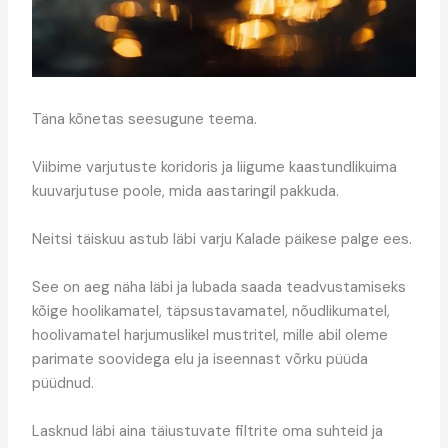
Täna kõnetas seesugune teema.
Viibime varjutuste koridoris ja liigume kaastundlikuima
kuuvarjutuse poole, mida aastaringil pakkuda.
Neitsi täiskuu astub läbi varju Kalade päikese palge ees.
See on aeg näha läbi ja lubada saada teadvustamiseks
kõige hoolikamatel, täpsustavamatel, nõudlikumatel,
hoolivamatel harjumuslikel mustritel, mille abil oleme
parimate soovidega elu ja iseennast võrku püüda
püüdnud.
Lasknud läbi aina täiustuvate filtrite oma suhteid ja