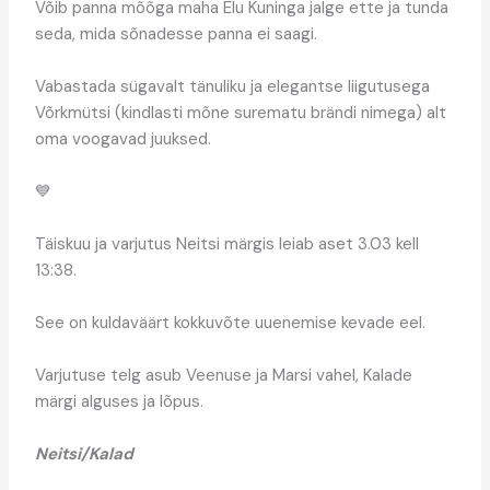
Võib panna mõõga maha Elu Kuninga jalge ette ja tunda
seda, mida sõnadesse panna ei saagi.
Vabastada sügavalt tänuliku ja elegantse liigutusega
Võrkmütsi (kindlasti mõne surematu brändi nimega) alt
oma voogavad juuksed.
💙
Täiskuu ja varjutus Neitsi märgis leiab aset 3.03 kell
13:38.
See on kuldaväärt kokkuvõte uuenemise kevade eel.
Varjutuse telg asub Veenuse ja Marsi vahel, Kalade
märgi alguses ja lõpus.
Neitsi/Kalad