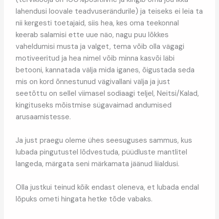
lahendusi loovale teadvuserändurile) ja teiseks ei leia ta
nii kergesti toetajaid, siis hea, kes oma teekonnal
keerab salamisi ette uue näo, nagu puu lõkkes
vaheldumisi musta ja valget, tema võib olla vägagi
motiveeritud ja hea nimel võib minna kasvõi läbi
betooni, kannatada välja mida iganes, õigustada seda
mis on kord õnnestunud vägivallani välja ja just
seetõttu on sellel viimasel sodiaagi teljel, Neitsi/Kalad,
kingituseks mõistmise sügavaimad andumised
arusaamistesse.
Ja just praegu oleme ühes seesuguses sammus, kus
lubada pingutustel lõdvestuda, püüdluste mantlitel
langeda, märgata seni märkamata jäänud liialdusi.
Olla justkui teinud kõik endast oleneva, et lubada endal
lõpuks ometi hingata hetke tõde vabaks.