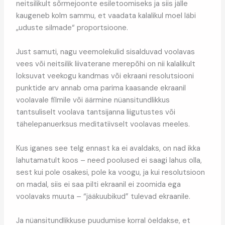
neitsilikult sõrmejoonte esiletoomiseks ja siis jälle
kaugeneb kolm sammu, et vaadata kalalikul moel läbi
„uduste silmade“ proportsioone.
Just samuti, nagu veemolekulid sisalduvad voolavas
vees või neitsilik liivaterane merepõhi on nii kalalikult
loksuvat veekogu kandmas või ekraani resolutsiooni
punktide arv annab oma parima kaasande ekraanil
voolavale filmile või äärmine nüansitundlikkus
tantsuliselt voolava tantsijanna liigutustes või
tähelepanuerksus meditatiivselt voolavas meeles.
Kus iganes see telg ennast ka ei avaldaks, on nad ikka
lahutamatult koos – need poolused ei saagi lahus olla,
sest kui pole osakesi, pole ka voogu, ja kui resolutsioon
on madal, siis ei saa pilti ekraanil ei zoomida ega
voolavaks muuta – “jääkuubikud” tulevad ekraanile.
Ja nüansitundlikkuse puudumise korral öeldakse, et