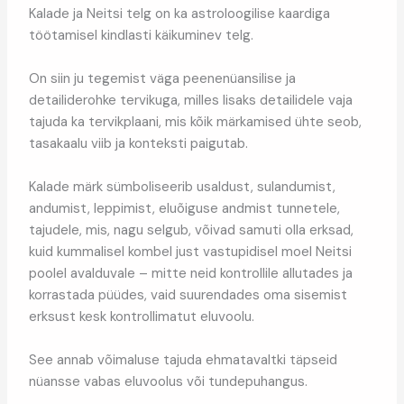
Kalade ja Neitsi telg on ka astroloogilise kaardiga
töötamisel kindlasti käikuminev telg.
On siin ju tegemist väga peenenüansilise ja
detailiderohke tervikuga, milles lisaks detailidele vaja
tajuda ka tervikplaani, mis kõik märkamised ühte seob,
tasakaalu viib ja konteksti paigutab.
Kalade märk sümboliseerib usaldust, sulandumist,
andumist, leppimist, eluõiguse andmist tunnetele,
tajudele, mis, nagu selgub, võivad samuti olla erksad,
kuid kummalisel kombel just vastupidisel moel Neitsi
poolel avalduvale – mitte neid kontrollile allutades ja
korrastada püüdes, vaid suurendades oma sisemist
erksust kesk kontrollimatut eluvoolu.
See annab võimaluse tajuda ehmatavaltki täpseid
nüansse vabas eluvoolus või tundepuhangus.