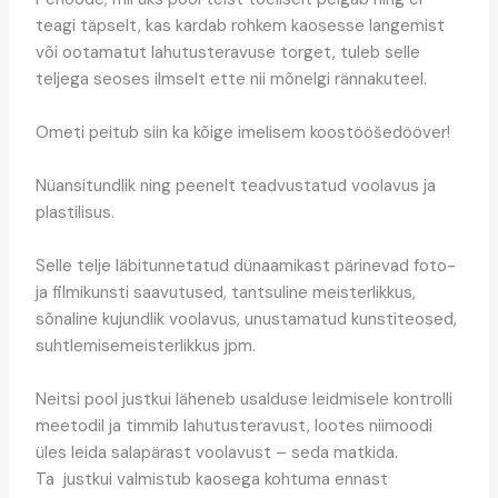
teagi täpselt, kas kardab rohkem kaosesse langemist
või ootamatut lahutusteravuse torget, tuleb selle
teljega seoses ilmselt ette nii mõnelgi rännakuteel.
Ometi peitub siin ka kõige imelisem koostööšedööver!
Nüansitundlik ning peenelt teadvustatud voolavus ja
plastilisus.
Selle telje läbitunnetatud dünaamikast pärinevad foto-
ja filmikunsti saavutused, tantsuline meisterlikkus,
sõnaline kujundlik voolavus, unustamatud kunstiteosed,
suhtlemisemeisterlikkus jpm.
Neitsi pool justkui läheneb usalduse leidmisele kontrolli
meetodil ja timmib lahutusteravust, lootes niimoodi
üles leida salapärast voolavust – seda matkida.
Ta justkui valmistub kaosega kohtuma ennast