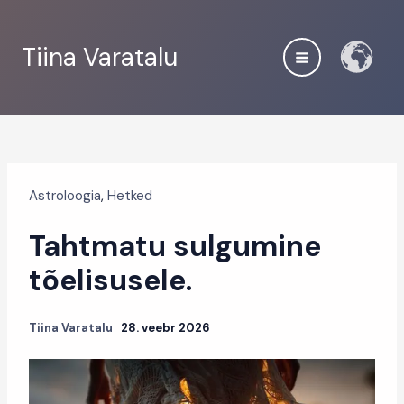
Skip
to
Tiina Varatalu
content
Astroloogia
,
Hetked
Tahtmatu sulgumine
tõelisusele.
Tiina Varatalu
28. veebr 2026