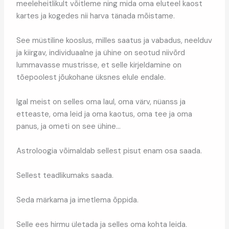
meeleheitlikult võitleme ning mida oma eluteel kaost
kartes ja kogedes nii harva tänada mõistame.
See müstiline kooslus, milles saatus ja vabadus, neelduv
ja kiirgav, individuaalne ja ühine on seotud niivõrd
lummavasse mustrisse, et selle kirjeldamine on
tõepoolest jõukohane üksnes elule endale.
Igal meist on selles oma laul, oma värv, nüanss ja
etteaste, oma leid ja oma kaotus, oma tee ja oma
panus, ja ometi on see ühine…
Astroloogia võimaldab sellest pisut enam osa saada.
Sellest teadlikumaks saada.
Seda märkama ja imetlema õppida.
Selle ees hirmu ületada ja selles oma kohta leida.