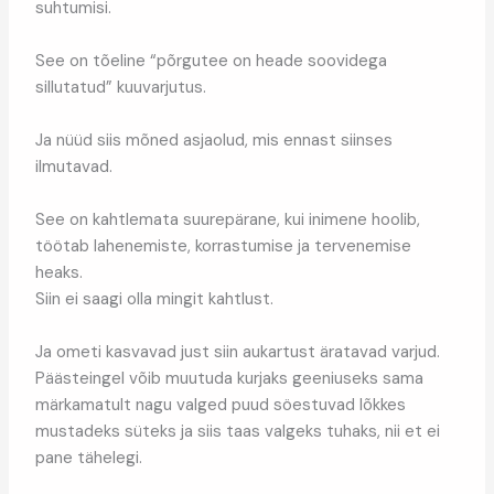
suhtumisi.
See on tõeline “põrgutee on heade soovidega
sillutatud” kuuvarjutus.
Ja nüüd siis mõned asjaolud, mis ennast siinses
ilmutavad.
See on kahtlemata suurepärane, kui inimene hoolib,
töötab lahenemiste, korrastumise ja tervenemise
heaks.
Siin ei saagi olla mingit kahtlust.
Ja ometi kasvavad just siin aukartust äratavad varjud.
Päästeingel võib muutuda kurjaks geeniuseks sama
märkamatult nagu valged puud söestuvad lõkkes
mustadeks süteks ja siis taas valgeks tuhaks, nii et ei
pane tähelegi.