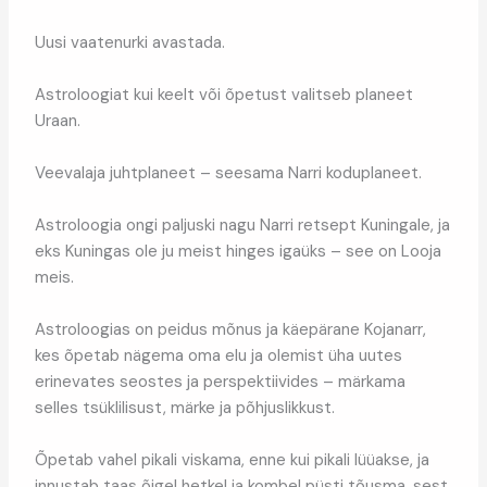
Uusi vaatenurki avastada.
Astroloogiat kui keelt või õpetust valitseb planeet
Uraan.
Veevalaja juhtplaneet – seesama Narri koduplaneet.
Astroloogia ongi paljuski nagu Narri retsept Kuningale, ja
eks Kuningas ole ju meist hinges igaüks – see on Looja
meis.
Astroloogias on peidus mõnus ja käepärane Kojanarr,
kes õpetab nägema oma elu ja olemist üha uutes
erinevates seostes ja perspektiivides – märkama
selles tsüklilisust, märke ja põhjuslikkust.
Õpetab vahel pikali viskama, enne kui pikali lüüakse, ja
innustab taas õigel hetkel ja kombel püsti tõusma, sest