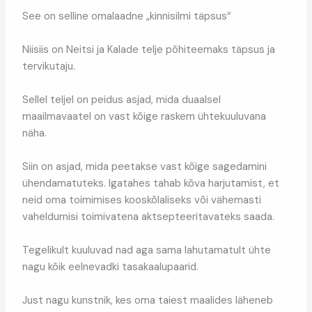
See on selline omalaadne „kinnisilmi täpsus“
Niisiis on Neitsi ja Kalade telje põhiteemaks täpsus ja
tervikutaju.
Sellel teljel on peidus asjad, mida duaalsel
maailmavaatel on vast kõige raskem ühtekuuluvana
näha.
Siin on asjad, mida peetakse vast kõige sagedamini
ühendamatuteks. Igatahes tahab kõva harjutamist, et
neid oma toimimises kooskõlaliseks või vähemasti
vaheldumisi toimivatena aktsepteeritavateks saada.
Tegelikult kuuluvad nad aga sama lahutamatult ühte
nagu kõik eelnevadki tasakaalupaarid.
Just nagu kunstnik, kes oma taiest maalides läheneb