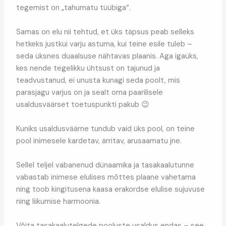
tegemist on „tahumatu tüübiga“.
Samas on elu nii tehtud, et üks täpsus peab selleks
hetkeks justkui varju astuma, kui teine esile tuleb –
seda üksnes duaalsuse nähtavas plaanis. Aga igaüks,
kes nende tegelikku ühtsust on tajunud ja
teadvustanud, ei unusta kunagi seda poolt, mis
parasjagu varjus on ja sealt oma paarilisele
usaldusväärset toetuspunkti pakub 😉
Kuniks usaldusväärne tundub vaid üks pool, on teine
pool inimesele kardetav, ärritav, arusaamatu jne.
Sellel teljel vabanenud dünaamika ja tasakaalutunne
vabastab inimese elulises mõttes plaane vahetama
ning toob kingitusena kaasa erakordse elulise sujuvuse
ning liikumise harmoonia.
Võita tasakaalutelgede pooluste usaldus endas – see