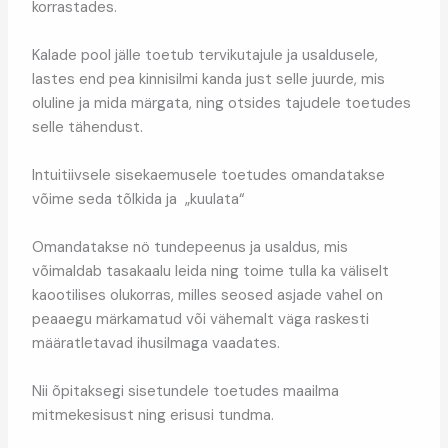
korrastades.
Kalade pool jälle toetub tervikutajule ja usaldusele,
lastes end pea kinnisilmi kanda just selle juurde, mis
oluline ja mida märgata, ning otsides tajudele toetudes
selle tähendust.
Intuitiivsele sisekaemusele toetudes omandatakse
võime seda tõlkida ja „kuulata“
Omandatakse nö tundepeenus ja usaldus, mis
võimaldab tasakaalu leida ning toime tulla ka väliselt
kaootilises olukorras, milles seosed asjade vahel on
peaaegu märkamatud või vähemalt väga raskesti
määratletavad ihusilmaga vaadates.
Nii õpitaksegi sisetundele toetudes maailma
mitmekesisust ning erisusi tundma.