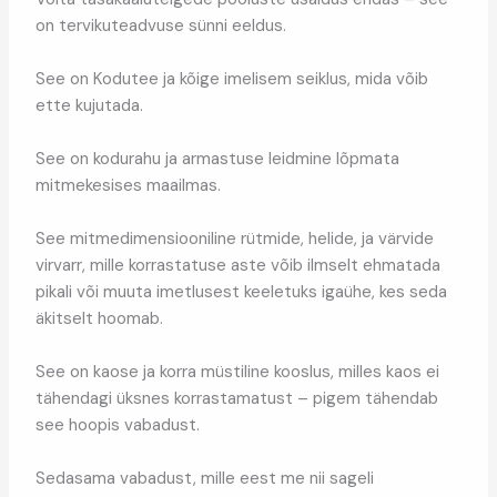
on tervikuteadvuse sünni eeldus.
See on Kodutee ja kõige imelisem seiklus, mida võib
ette kujutada.
See on kodurahu ja armastuse leidmine lõpmata
mitmekesises maailmas.
See mitmedimensiooniline rütmide, helide, ja värvide
virvarr, mille korrastatuse aste võib ilmselt ehmatada
pikali või muuta imetlusest keeletuks igaühe, kes seda
äkitselt hoomab.
See on kaose ja korra müstiline kooslus, milles kaos ei
tähendagi üksnes korrastamatust – pigem tähendab
see hoopis vabadust.
Sedasama vabadust, mille eest me nii sageli