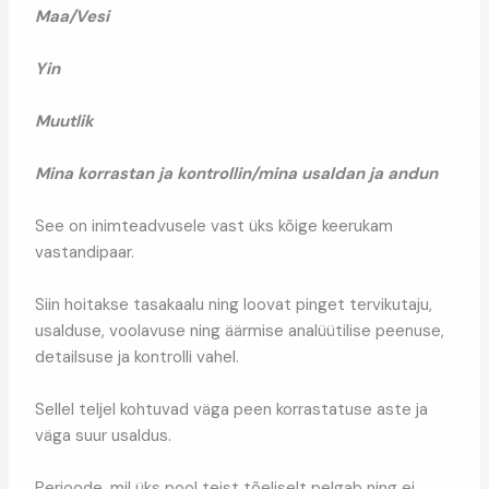
Maa/Vesi
Yin
Muutlik
Mina korrastan ja kontrollin/mina usaldan ja andun
See on inimteadvusele vast üks kõige keerukam
vastandipaar.
Siin hoitakse tasakaalu ning loovat pinget tervikutaju,
usalduse, voolavuse ning äärmise analüütilise peenuse,
detailsuse ja kontrolli vahel.
Sellel teljel kohtuvad väga peen korrastatuse aste ja
väga suur usaldus.
Perioode, mil üks pool teist tõeliselt pelgab ning ei