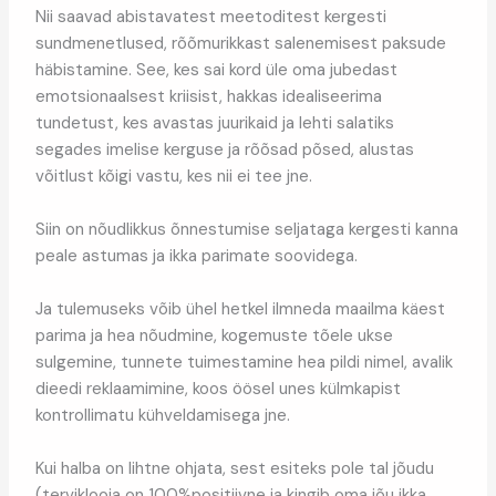
Nii saavad abistavatest meetoditest kergesti
sundmenetlused, rõõmurikkast salenemisest paksude
häbistamine. See, kes sai kord üle oma jubedast
emotsionaalsest kriisist, hakkas idealiseerima
tundetust, kes avastas juurikaid ja lehti salatiks
segades imelise kerguse ja rõõsad põsed, alustas
võitlust kõigi vastu, kes nii ei tee jne.
Siin on nõudlikkus õnnestumise seljataga kergesti kanna
peale astumas ja ikka parimate soovidega.
Ja tulemuseks võib ühel hetkel ilmneda maailma käest
parima ja hea nõudmine, kogemuste tõele ukse
sulgemine, tunnete tuimestamine hea pildi nimel, avalik
dieedi reklaamimine, koos öösel unes külmkapist
kontrollimatu kühveldamisega jne.
Kui halba on lihtne ohjata, sest esiteks pole tal jõudu
(terviklooja on 100%positiivne ja kingib oma jõu ikka