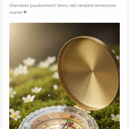
Ühenduse puudumisest hirmu täis rändurid armastuse
ruumis.💗