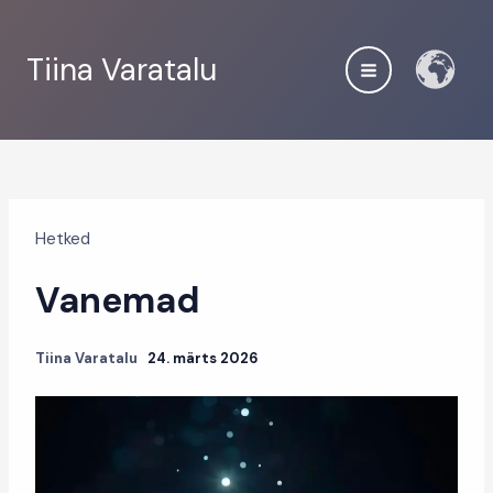
Skip
to
Tiina Varatalu
content
Hetked
Vanemad
Tiina Varatalu
24. märts 2026