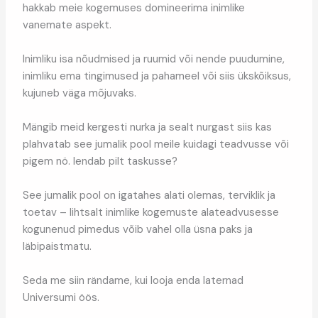
hakkab meie kogemuses domineerima inimlike
vanemate aspekt.
Inimliku isa nõudmised ja ruumid või nende puudumine,
inimliku ema tingimused ja pahameel või siis ükskõiksus,
kujuneb väga mõjuvaks.
Mängib meid kergesti nurka ja sealt nurgast siis kas
plahvatab see jumalik pool meile kuidagi teadvusse või
pigem nö. lendab pilt taskusse?
See jumalik pool on igatahes alati olemas, terviklik ja
toetav – lihtsalt inimlike kogemuste alateadvusesse
kogunenud pimedus võib vahel olla üsna paks ja
läbipaistmatu.
Seda me siin rändame, kui looja enda laternad
Universumi öös.