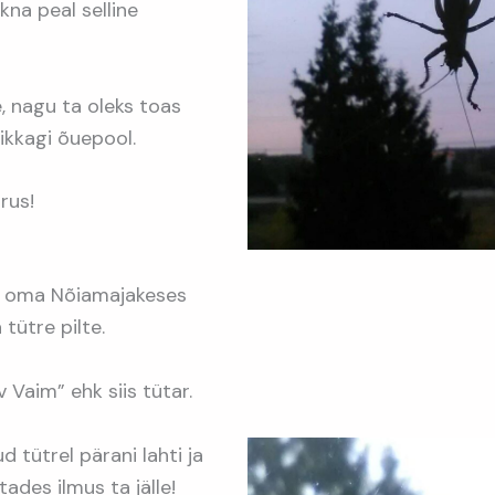
kna peal selline
, nagu ta oleks toas
 ikkagi õuepool.
rrus!
n oma Nõiamajakeses
tütre pilte.
 Vaim” ehk siis tütar.
d tütrel pärani lahti ja
tades ilmus ta jälle!