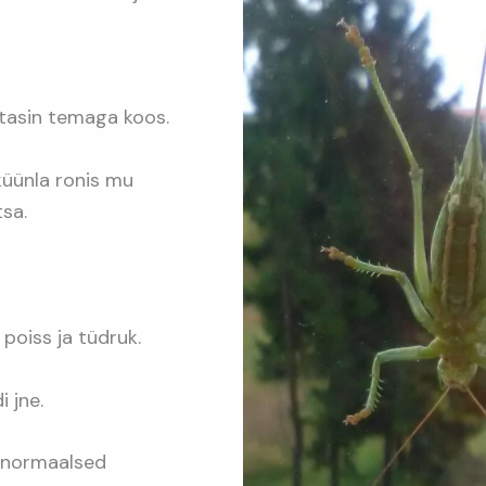
tasin temaga koos.
küünla ronis mu
sa.
 poiss ja tüdruk.
i jne.
u normaalsed