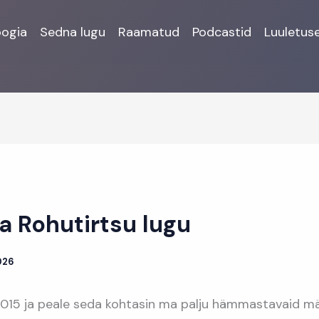
oogia
Sedna lugu
Raamatud
Podcastid
Luuletus
ja Rohutirtsu lugu
2026
 2015 ja peale seda kohtasin ma palju hämmastavaid mä