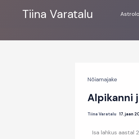
Skip
Tiina Varatalu
to
Astrol
content
Nõiamajake
Alpikanni 
Tiina Varatalu
17. jaan 
Isa lahkus aastal