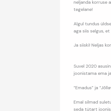
neljanda korruse a
tegelane!
Algul tundus üldse
aga siis selgus, et
Ja siiski! Neljas ko
Suvel 2020 asusi
joonistama ema ja 
“Emadus” ja “Jõllav
Emal silmad suletu
seda tütart joonis