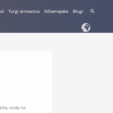
Otsi
ed
Türgi armastus
Nõiamajake
Blogi
rke, mida ta