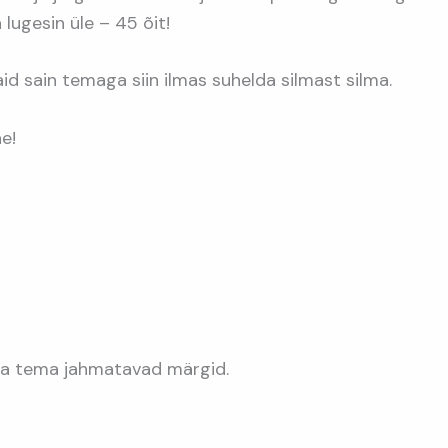
 lugesin üle – 45 õit!
taid sain temaga siin ilmas suhelda silmast silma.
e!
ja tema jahmatavad märgid.