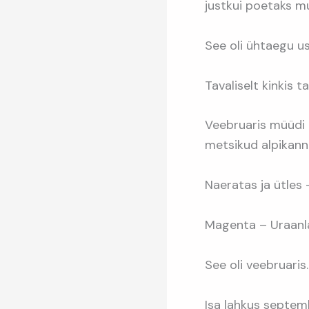
justkui poetaks mul
See oli ühtaegu u
Tavaliselt kinkis t
Veebruaris müüdi n
metsikud alpikannid
Naeratas ja ütles 
Magenta – Uraanl
See oli veebruaris.
Isa lahkus septemb