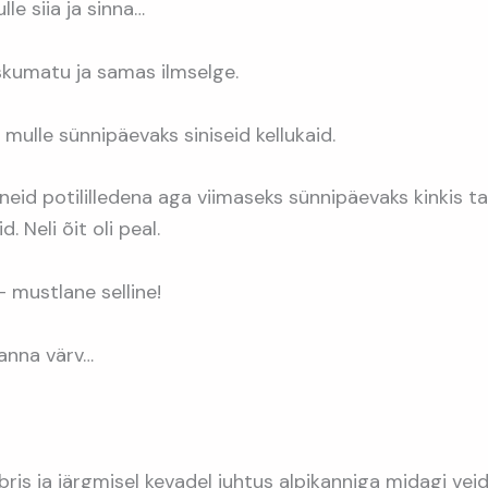
le siia ja sinna…
skumatu ja samas ilmselge.
a mulle sünnipäevaks siniseid kellukaid.
eid potililledena aga viimaseks sünnipäevaks kinkis t
. Neli õit oli peal.
– mustlane selline!
anna värv…
ris ja järgmisel kevadel juhtus alpikanniga midagi veid