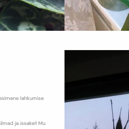
a esimene lahkumise
lmad ja issake!! Mu