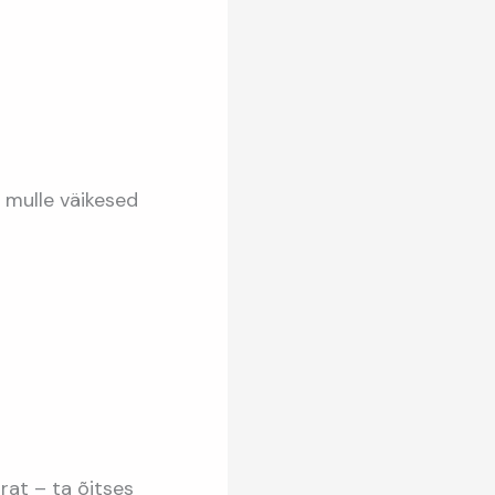
a mulle väikesed
rat – ta õitses