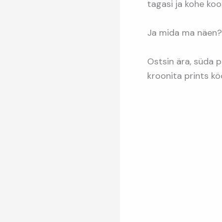
tagasi ja kohe koo
Ja mida ma näen?!
Ostsin ära, süda 
kroonita prints köö