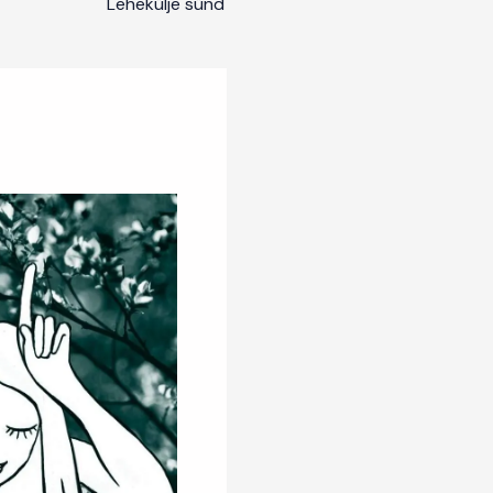
Lehekülje sünd