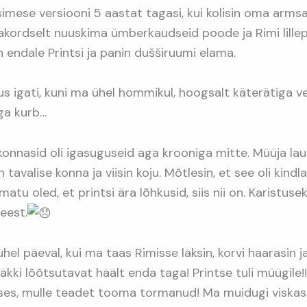
imese versiooni 5 aastat tagasi, kui kolisin oma arm
akordselt nuuskima ümberkaudseid poode ja Rimi lille
 endale Printsi ja panin dušširuumi elama.
s igati, kuni ma ühel hommikul, hoogsalt käterätiga ve
ga kurb…
konnasid oli igasuguseid aga krooniga mitte. Müüja lau
n tavalise konna ja viisin koju. Mõtlesin, et see oli kindl
atu oled, et printsi ära lõhkusid, siis nii on. Karistus
eest.
ühel päeval, kui ma taas Rimisse läksin, korvi haarasin 
äkki lõõtsutavat häält enda taga! Printse tuli müügile!!!
uses, mulle teadet tooma tormanud! Ma muidugi viskasin