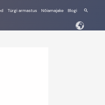
Otsi
ed
Türgi armastus
Nõiamajake
Blogi