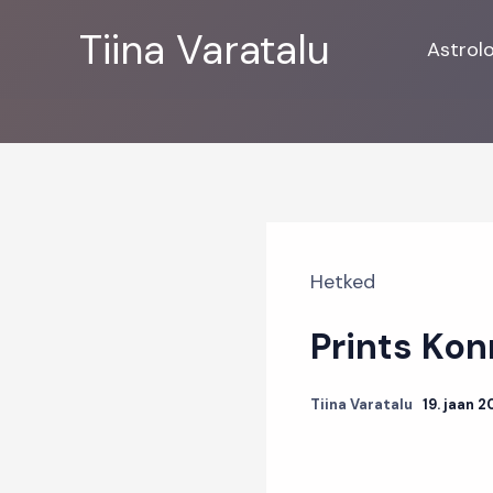
Skip
Tiina Varatalu
to
Astrol
content
Hetked
Prints Kon
Tiina Varatalu
19. jaan 