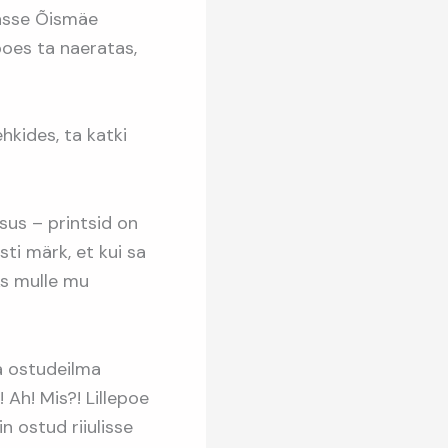
sasse Õismäe
poes ta naeratas,
hkides, ta katki
sus – printsid on
asti märk, et kui sa
eks mulle mu
ja ostudeilma
 Ah! Mis?! Lillepoe
 ostud riiulisse