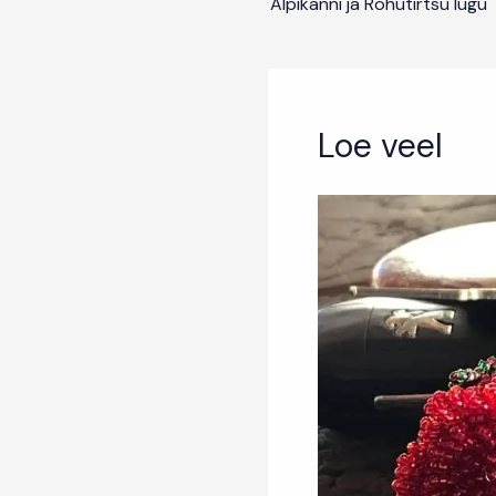
Alpikanni ja Rohutirtsu lugu
Loe veel