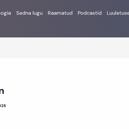
oogia
Sedna lugu
Raamatud
Podcastid
Luuletus
n
2026