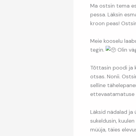
Ma ostsin tema es
pessa. Läksin esm
kroon peas! Ostsin
Meie kooselu laabu
tegin.
Olin vä
Tõttasin poodi ja 
otsas. Nonii. Ostsi
selline tähelepanem
ettevaatamatuse 
Läksid nädalad ja 
sukeldusin, kuulen 
müüja, täies elev