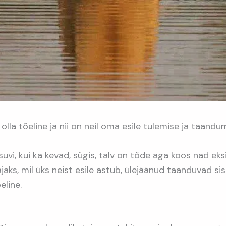
la tõeline ja nii on neil oma esile tulemise ja taandu
suvi, kui ka kevad, sügis, talv on tõde aga koos nad eks
aks, mil üks neist esile astub, ülejäänud taanduvad sis
eline.