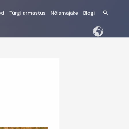
Otsi
ed
Türgi armastus
Nõiamajake
Blogi