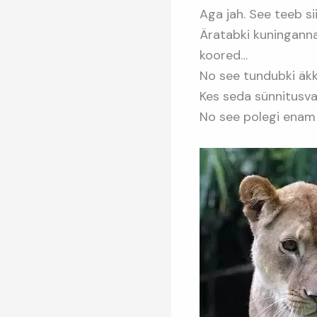
Aga jah. See teeb si
Äratabki kuninganna
koored…
No see tundubki äkk
Kes seda sünnitusva
No see polegi enam n