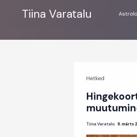
Skip
Tiina Varatalu
to
Astrol
content
Hetked
Hingekoort
muutumin
Tiina Varatalu
9. märts 