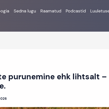
oogia
Sedna lugu
Raamatud
Podcastid
Luuletus
e purunemine ehk lihtsalt –
e.
2026