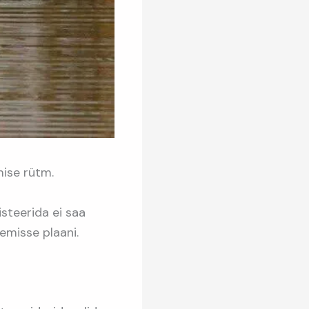
mise rütm.
isteerida ei saa
emisse plaani.