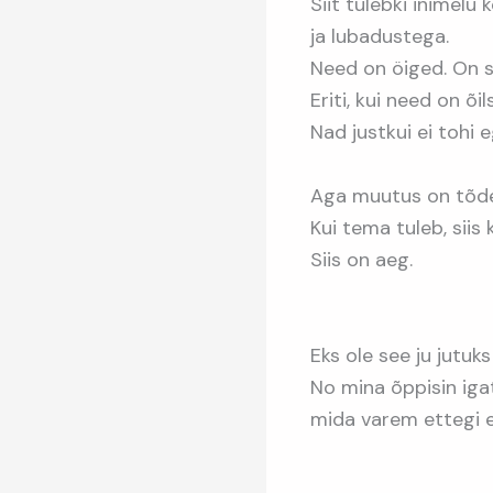
Siit tulebki inimel
ja lubadustega.
Need on öiged. On st
Eriti, kui need on õi
Nad justkui ei tohi
Aga muutus on tõd
Kui tema tuleb, sii
Siis on aeg.
Eks ole see ju jutu
No mina õppisin iga
mida varem ettegi e