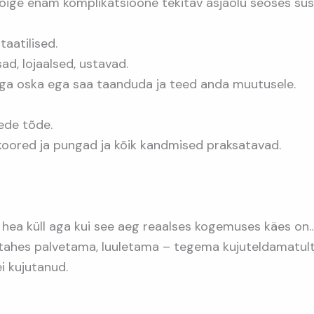
u kõige enam komplikatsioone tekitav asjaolu seoses sü
aatilised.
lsad, lojaalsed, ustavad.
 ega oska ega saa taanduda ja teed anda muutusele.
ede tõde.
s koored ja pungad ja kõik kandmised praksatavad.
ks hea küll aga kui see aeg reaalses kogemuses käes on
tahes palvetama, luuletama – tegema kujuteldamatult
i kujutanud.