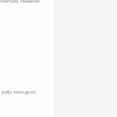
steemide, ideaalide
…
 palju seesugust,