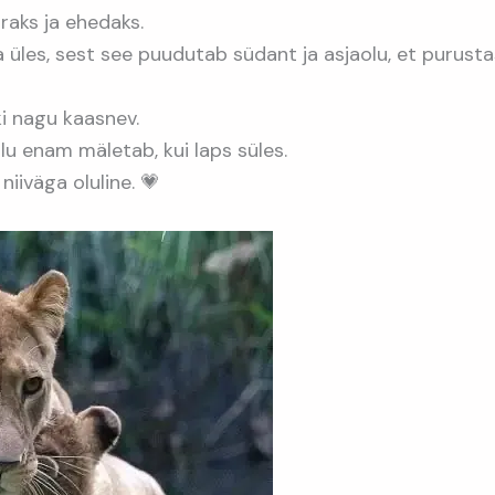
iraks ja ehedaks.
 üles, sest see puudutab südant ja asjaolu, et purust
i nagu kaasnev.
lu enam mäletab, kui laps süles.
iiväga oluline. 💗