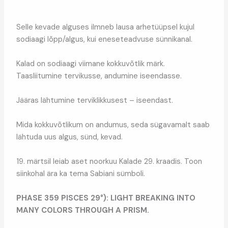
Selle kevade alguses ilmneb lausa arhetüüpsel kujul
sodiaagi lõpp/algus, kui eneseteadvuse sünnikanal.
Kalad on sodiaagi viimane kokkuvõtlik märk.
Taasliitumine tervikusse, andumine iseendasse.
Jääras lähtumine terviklikkusest – iseendast.
Mida kokkuvõtlikum on andumus, seda sügavamalt saab
lähtuda uus algus, sünd, kevad.
19. märtsil leiab aset noorkuu Kalade 29. kraadis. Toon
siinkohal ära ka tema Sabiani sümboli.
PHASE 359 PISCES 29°):
LIGHT BREAKING INTO
MANY COLORS THROUGH A PRISM.