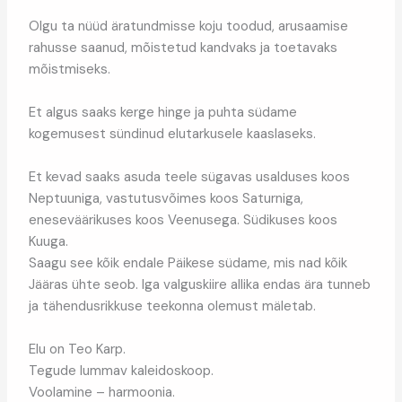
Olgu ta nüüd äratundmisse koju toodud, arusaamise
rahusse saanud, mõistetud kandvaks ja toetavaks
mõistmiseks.
Et algus saaks kerge hinge ja puhta südame
kogemusest sündinud elutarkusele kaaslaseks.
Et kevad saaks asuda teele sügavas usalduses koos
Neptuuniga, vastutusvõimes koos Saturniga,
eneseväärikuses koos Veenusega. Südikuses koos
Kuuga.
Saagu see kõik endale Päikese südame, mis nad kõik
Jääras ühte seob. Iga valguskiire allika endas ära tunneb
ja tähendusrikkuse teekonna olemust mäletab.
Elu on Teo Karp.
Tegude lummav kaleidoskoop.
Voolamine – harmoonia.