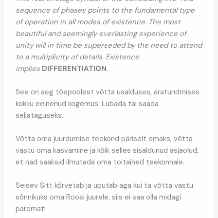
sequence of phases points to the fundamental type
of operation in all modes of existence. The most
beautiful and seemingly everlasting experience of
unity will in time be superseded by the need to attend
to a multiplicity of details. Existence
implies
DIFFERENTIATION
.
See on aeg tõepoolest võtta usalduses, äratundmises
kokku eelnenud kogemus. Lubada tal saada
seljataguseks.
Võtta oma juurdumise teekond päriselt omaks, võtta
vastu oma kasvamine ja kõik selles sisaldunud asjaolud,
et nad saaksid ilmutada oma toitained teekonnale.
Seisev Sitt kõrvetab ja uputab aga kui ta võtta vastu
sõnnikuks oma Roosi juurele, siis ei saa olla midagi
paremat!