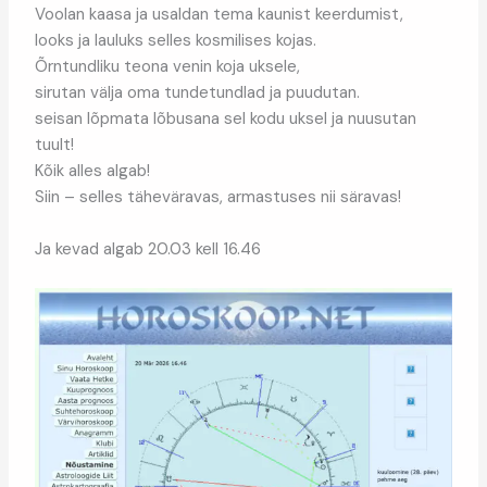
Voolan kaasa ja usaldan tema kaunist keerdumist,
looks ja lauluks selles kosmilises kojas.
Õrntundliku teona venin koja uksele,
sirutan välja oma tundetundlad ja puudutan.
seisan lõpmata lõbusana sel kodu uksel ja nuusutan
tuult!
Kõik alles algab!
Siin – selles täheväravas, armastuses nii säravas!
Ja kevad algab 20.03 kell 16.46