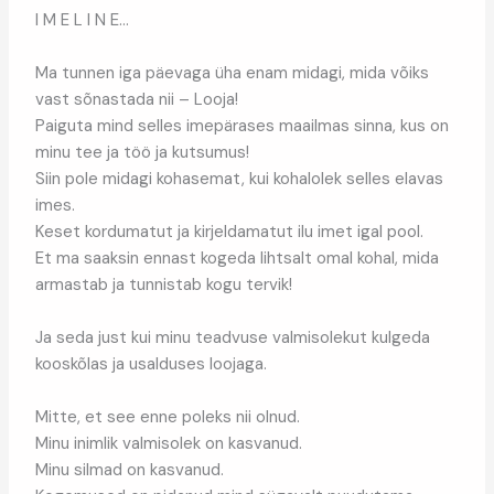
I M E L I N E…
Ma tunnen iga päevaga üha enam midagi, mida võiks
vast sõnastada nii – Looja!
Paiguta mind selles imepärases maailmas sinna, kus on
minu tee ja töö ja kutsumus!
Siin pole midagi kohasemat, kui kohalolek selles elavas
imes.
Keset kordumatut ja kirjeldamatut ilu imet igal pool.
Et ma saaksin ennast kogeda lihtsalt omal kohal, mida
armastab ja tunnistab kogu tervik!
Ja seda just kui minu teadvuse valmisolekut kulgeda
kooskõlas ja usalduses loojaga.
Mitte, et see enne poleks nii olnud.
Minu inimlik valmisolek on kasvanud.
Minu silmad on kasvanud.