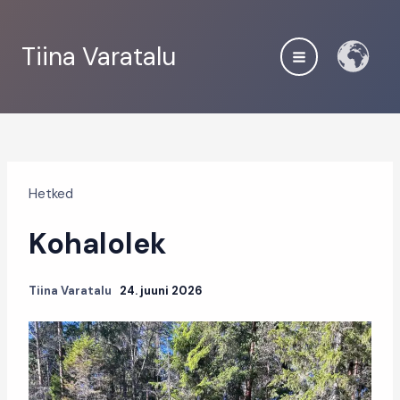
Skip
to
Tiina Varatalu
content
Hetked
Kohalolek
Tiina Varatalu
24. juuni 2026