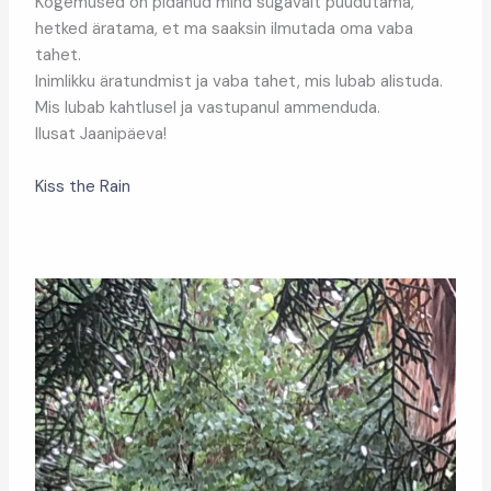
Kogemused on pidanud mind sügavalt puudutama,
hetked äratama, et ma saaksin ilmutada oma vaba
tahet.
Inimlikku äratundmist ja vaba tahet, mis lubab alistuda.
Mis lubab kahtlusel ja vastupanul ammenduda.
Ilusat Jaanipäeva!
Kiss the Rain