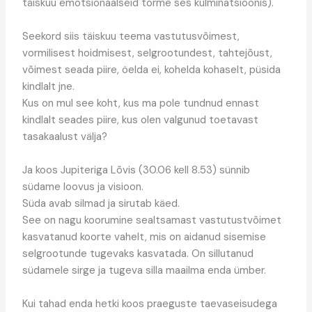
täiskuu emotsionaalseid torme ses kulminatsioonis).
Seekord siis täiskuu teema vastutusvõimest,
vormilisest hoidmisest, selgrootundest, tahtejõust,
võimest seada piire, öelda ei, kohelda kohaselt, püsida
kindlalt jne.
Kus on mul see koht, kus ma pole tundnud ennast
kindlalt seades piire, kus olen valgunud toetavast
tasakaalust välja?
Ja koos Jupiteriga Lõvis (30.06 kell 8.53) sünnib
südame loovus ja visioon.
Süda avab silmad ja sirutab käed.
See on nagu koorumine sealtsamast vastutustvõimet
kasvatanud koorte vahelt, mis on aidanud sisemise
selgrootunde tugevaks kasvatada. On sillutanud
südamele sirge ja tugeva silla maailma enda ümber.
Kui tahad enda hetki koos praeguste taevaseisudega