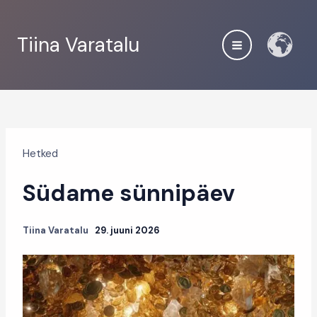
Skip
to
Tiina Varatalu
content
Hetked
Südame sünnipäev
Tiina Varatalu
29. juuni 2026