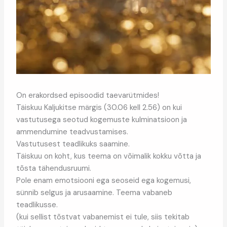
On erakordsed episoodid taevarütmides!
Täiskuu Kaljukitse märgis (30.06 kell 2.56) on kui
vastutusega seotud kogemuste kulminatsioon ja
ammendumine teadvustamises.
Vastutusest teadlikuks saamine.
Täiskuu on koht, kus teema on võimalik kokku võtta ja
tõsta tähendusruumi.
Pole enam emotsiooni ega seoseid ega kogemusi,
sünnib selgus ja arusaamine. Teema vabaneb
teadlikusse.
(kui sellist tõstvat vabanemist ei tule, siis tekitab