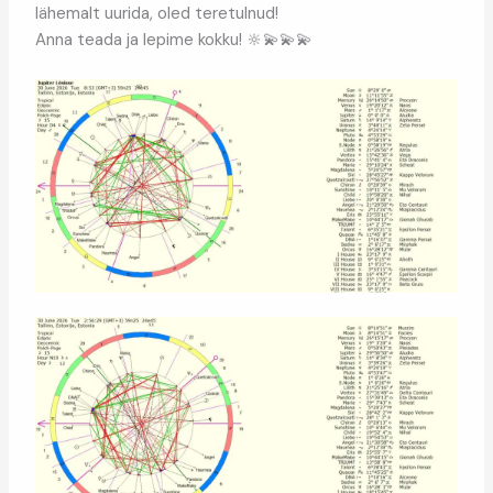
lähemalt uurida, oled teretulnud!
Anna teada ja lepime kokku! 🔆💫💫💫