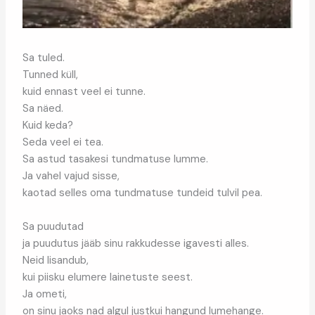
Sa tuled.
Tunned küll,
kuid ennast veel ei tunne.
Sa näed.
Kuid keda?
Seda veel ei tea.
Sa astud tasakesi tundmatuse lumme.
Ja vahel vajud sisse,
kaotad selles oma tundmatuse tundeid tulvil pea.
Sa puudutad
ja puudutus jääb sinu rakkudesse igavesti alles.
Neid lisandub,
kui piisku elumere lainetuste seest.
Ja ometi,
on sinu jaoks nad algul justkui hangund lumehange.