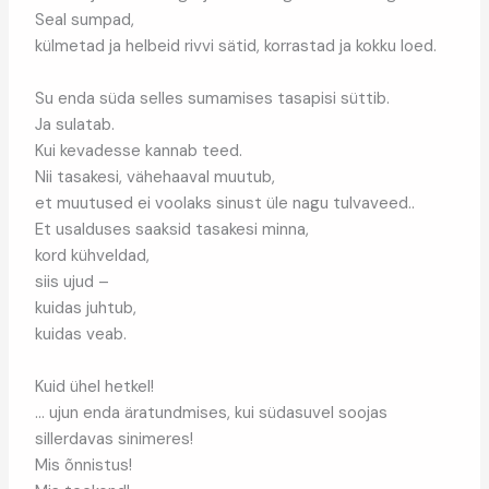
Seal sumpad,
külmetad ja helbeid rivvi sätid, korrastad ja kokku loed.
Su enda süda selles sumamises tasapisi süttib.
Ja sulatab.
Kui kevadesse kannab teed.
Nii tasakesi, vähehaaval muutub,
et muutused ei voolaks sinust üle nagu tulvaveed..
Et usalduses saaksid tasakesi minna,
kord kühveldad,
siis ujud –
kuidas juhtub,
kuidas veab.
Kuid ühel hetkel!
… ujun enda äratundmises, kui südasuvel soojas
sillerdavas sinimeres!
Mis õnnistus!