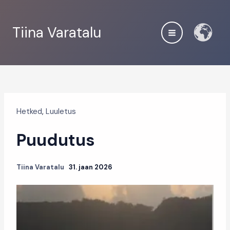
Skip
to
Tiina Varatalu
content
Hetked
,
Luuletus
Puudutus
Tiina Varatalu
31. jaan 2026