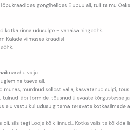
i lõpukraadides gongihelides Elupuu all, tuli ta mu Õeke
id kotka rinna udusulge – vanaisa hingeõhk.
rn Kalade viimases kraadis!
geõhk.
aailmarahu välju…
auglemine taeva all.
d munas, murdnud sellest välja, kasvatanud sulgi, tõus
u, tulnud läbi tormide, tõusnud ülevaate kõrgustesse j
s elu vastu kui udusulg tema teravate kotkasilmade al
 oli, siis tegi Looja kõik linnud… Kotka valis ta kõikide l