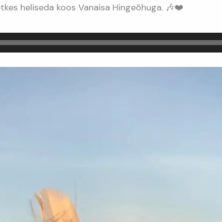
hetkes heliseda koos Vanaisa Hingeõhuga. 🎶❤️