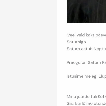
.Veel vaid kaks päe
Saturniga.
Saturn astub Neptuu
Praegu on Saturn Ka
Istusime meiegi Elup
Minu juurde tuli Ko
Siis, kui lõime eten