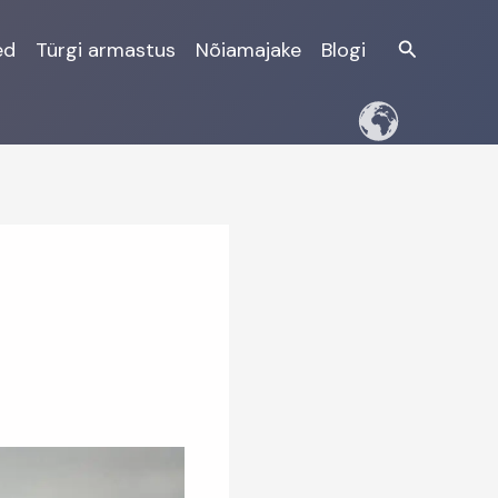
Otsi
ed
Türgi armastus
Nõiamajake
Blogi