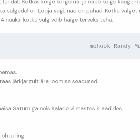
st lendab Kotkas kõige kõrgemal ja näeb kõige kaugema
ka sulgedel on Looja vägi, nad on pühad. Kotka valge
Ainuüksi kotka sulg võib haige terveks teha.
                                      mohoo
nemas.
as järkjärgult ära loomise seadused.
naisa Saturniga neis Kalade viimastes kraadides.
õhtu lingi.