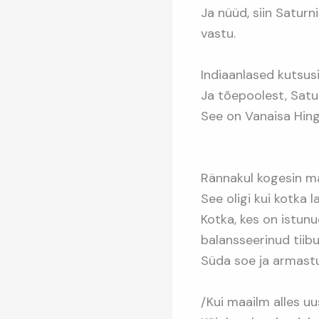
Ja nüüd, siin Saturn
vastu.
Indiaanlased kutsus
Ja tõepoolest, Satu
See on Vanaisa Hin
Rännakul kogesin m
See oligi kui kotka l
Kotka, kes on istunu
balansseerinud tiib
Süda soe ja armastu
/Kui maailm alles uus