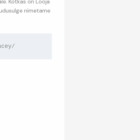
le. Kotkas on Looja
t udusulge nimetame
k Randy Macey/