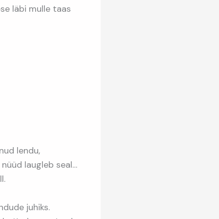
se läbi mulle taas
nud lendu,
a nüüd laugleb seal…
l.
indude juhiks.