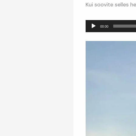
Kui soovite selles 
Audioesitaja
00:00