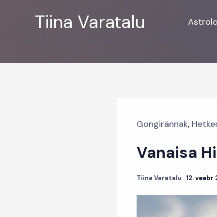
Skip
Tiina Varatalu
to
Astrol
content
Gongirännak
,
Hetke
Vanaisa H
Tiina Varatalu
12. veebr