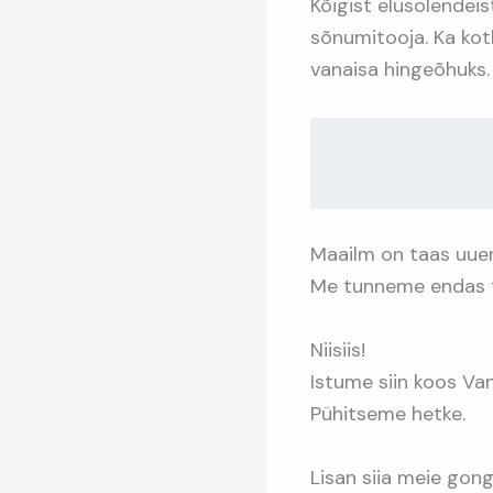
Kõigist elusolendei
sõnumitooja. Ka kot
vanaisa hingeõhuks. 
Maailm on taas uue
Me tunneme endas ta
Niisiis!
Istume siin koos Va
Pühitseme hetke.
Lisan siia meie gongi