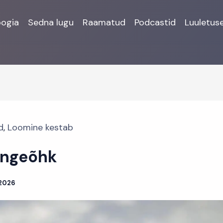
oogia
Sedna lugu
Raamatud
Podcastid
Luuletus
d
,
Loomine kestab
ingeõhk
 2026