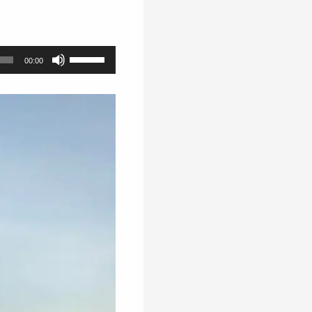
Helitugevuse
00:00
suurendamiseks
või
vähendamiseks
kasuta
nooleklahve
üles/alla.