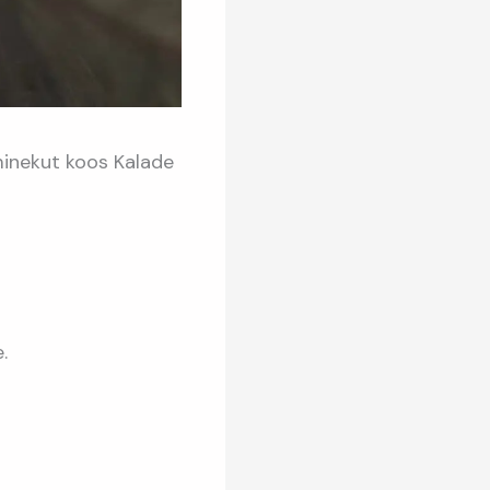
minekut koos Kalade
.