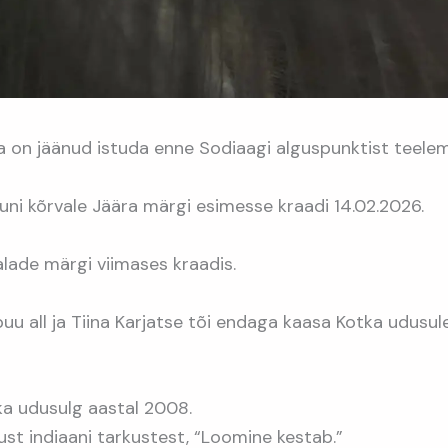
va on jäänud istuda enne Sodiaagi alguspunktist teele
ni kõrvale Jäära märgi esimesse kraadi 14.02.2026.
lade märgi viimases kraadis.
uu all ja Tiina Karjatse tõi endaga kaasa Kotka udusule
tka udusulg aastal 2008.
dust indiaani tarkustest, “Loomine kestab.”