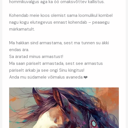
hommikuvalgus aga ka öö omaksvõttev kallistus.
Kohendab meie koos olemist sama loomulikul kombel
nagu kogu elutegevus ennast kohendab – peaaegu
märkamatult.
Ma hakkan sind armastama, sest ma tunnen su äkki
endas ära.
Sa äratad minus armastust!
Ma saan päriselt armastada, sest see armastus
päriselt ärkab ja see ongi Sinu kingitus!
Anda mu südamele võimalus avaneda.❤️