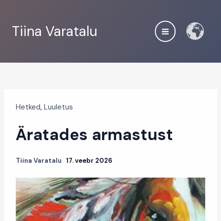
Skip
to
Tiina Varatalu
content
Hetked
,
Luuletus
Äratades armastust
Tiina Varatalu
17. veebr 2026