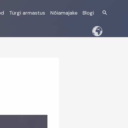
Otsi
ed
Türgi armastus
Nõiamajake
Blogi