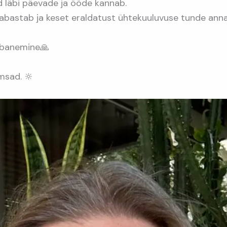
d läbi päevade ja ööde kannab.
 vabastab ja keset eraldatust ühtekuuluvuse tunde ann
abanemine🙏
msad. 🔆