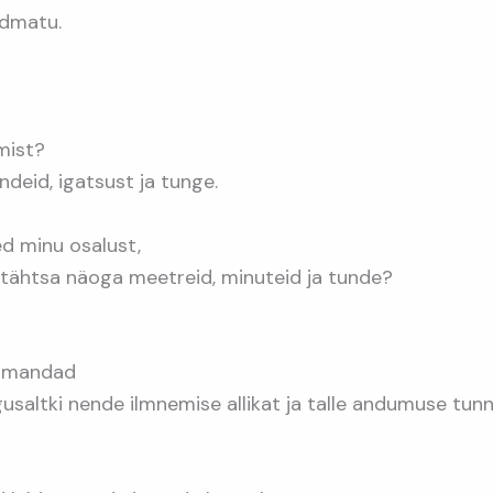
undmatu.
mist?
undeid, igatsust ja tunge.
ed minu osalust,
 tähtsa näoga meetreid, minuteid ja tunde?
 omandad
saltki nende ilmnemise allikat ja talle andumuse tun