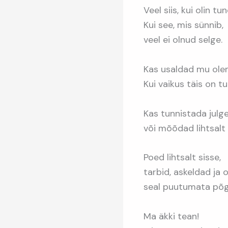
Veel siis, kui olin t
Kui see, mis sünnib,
veel ei olnud selge.
Kas usaldad mu ole
Kui vaikus täis on t
Kas tunnistada julg
või mõõdad lihtsalt
Poed lihtsalt sisse,
tarbid, askeldad ja
seal puutumata põgu
Ma äkki tean!