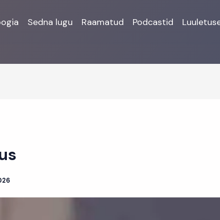
oogia
Sedna lugu
Raamatud
Podcastid
Luuletus
us
026