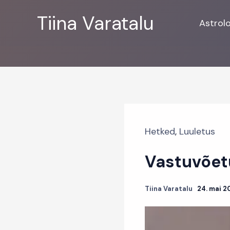
Skip
Tiina Varatalu
to
Astrol
content
Hetked
,
Luuletus
Vastuvõet
Tiina Varatalu
24. mai 2